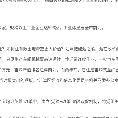
，协议引资额超600亿元，招商实效指数连续3年位居全市前列；
0多家，规模以上工业企业达593家，工业体量居全市前列。
。
迁？如何让有限土地释放更大价值？江津把破题之笔，落在改革
限公司，只见生产车间机械臂高速运转，传送带连续作业，一批汽车
4000万元，亩均产值排名江津前列。而两年前，它还是亩均效益综
当时最突出的短板。”江津区经济和信息化委员会机关党委办公
动“亩均论英雄”改革中，建立“党建+改革”双融双促机制，将党