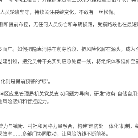
值守人员轮班坚守，持续关注裂缝变化，不敢有一丝松懈。
监测和提前布控，无任何人员伤亡和车辆损毁，受损路段也在最短
多面广。如何把隐患消除在萌芽阶段、把风险化解在源头，成为
党建引领，把党员骨干充实到应急处置一线，将组织体系延伸至
化则是提前预警的“眼”。
津区应急管理局机关党总支以问题为导向，研发“政务·自储自用
油风险感知和管控能力。
警力与镇街、村社和网格力量融合，构建“巡防处一体化”机制，
现效率……多部门协同联动，让风险防线不断前移。