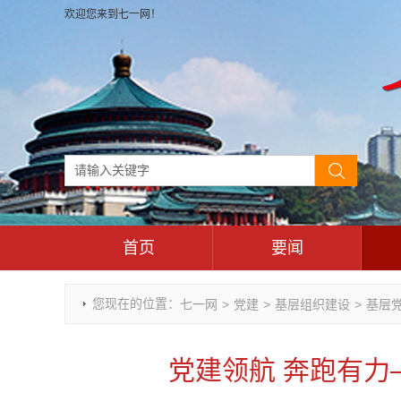
欢迎您来到七一网！
首页
要闻
时政要闻
您现在的位置：
七一网
>
党建
>
基层组织建设
>
基层
重庆市领导活动报道集
干部任免
党建领航 奔跑有
理论武装
七一视角