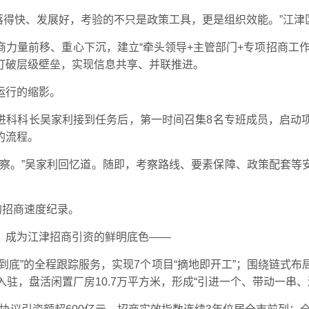
、落得快、发展好，考验的不只是政策工具，更是组织效能。”江
力量前移、重心下沉，建立“牵头领导+主管部门+专项招商工
打破层级壁垒，实现信息共享、并联推进。
运行的缩影。
资促进科科长吴家利接到任务后，第一时间召集8名专班成员，启
的流程。
考察。”吴家利回忆道。随即，考察路线、要素保障、政策配套等
的招商速度纪录。
，成为江津招商引资的鲜明底色——
到底”的全程跟踪服务，实现7个项目“摘地即开工”；围绕链式布
驻，盘活闲置厂房10.7万平方米，形成“引进一个、带动一串、