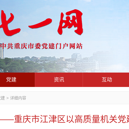
党建
资讯
互动
党群联系
党建动态
热点关注
红岩评论
党建
>
详细内容
干部工作
学习思考
七一视频
人才工作
党刊好文
七一文学
力——重庆市江津区以高质量机关党
基层组织建设
党务知识
党建头条微信公众号
作风建设
党史参阅
七一号