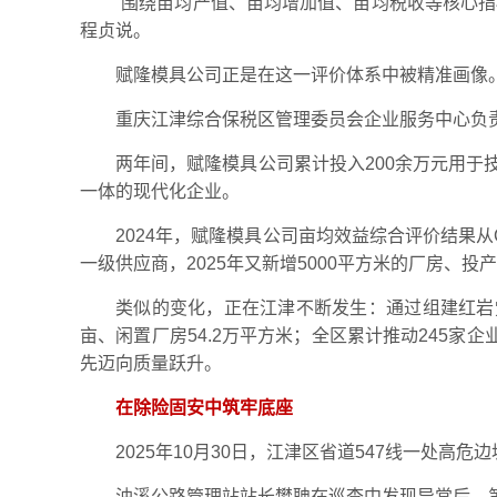
“围绕亩均产值、亩均增加值、亩均税收等核心指
程贞说。
赋隆模具公司正是在这一评价体系中被精准画像
重庆江津综合保税区管理委员会企业服务中心负责
两年间，赋隆模具公司累计投入200余万元用
一体的现代化企业。
2024年，赋隆模具公司亩均效益综合评价结果
一级供应商，2025年又新增5000平方米的厂房、
类似的变化，正在江津不断发生：通过组建红岩党员
亩、闲置厂房54.2万平方米；全区累计推动245家
先迈向质量跃升。
在除险固安中筑牢底座
2025年10月30日，江津区省道547线一处高危
油溪公路管理站站长樊聃在巡查中发现异常后，第