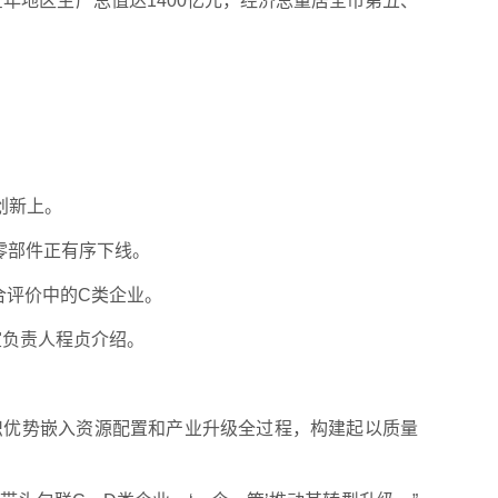
全年地区生产总值达1400亿元，经济总量居全市第五、
创新上。
零部件正有序下线。
合评价中的C类企业。
室负责人程贞介绍。
组织优势嵌入资源配置和产业升级全过程，构建起以质量