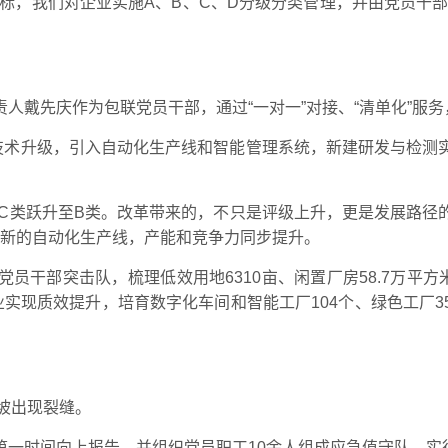
标，我们对企业实施A、B、C、D分级分类管理，并由党员干部带
。
人戴先庆作为包联党员干部，通过“一对一”对接、“清单化”服
于技术升级，引入自动化生产线和智能管理系统，新建研发与检测
从C类跃升至B类。改革带来的，不只是评级上升，更是发展路
投产新的自动化生产线，产能和竞争力同步提升。
干部突击队，梳理低效用地6310亩、闲置厂房58.7万平方米；
企业实现质效提升，培育数字化车间和智能工厂104个、绿色工
边坡出现裂缝。
一时间向上报告，并组织党员职工10余人组成应急值守队，实