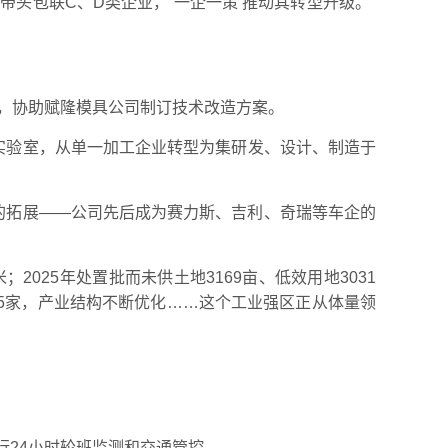
头包联C、D类企业，‘一企一策’推动其转型升级。”
务，协助赋隆模具公司制订技术改造方案。
实验室，从单一加工企业转型为集研发、设计、制造于
径的拓展——公司先后成为赛力斯、吉利、奇瑞等车企的
2025年处置批而未供土地3169亩、低效用地3031
厂35家，产业结构不断优化……这个工业强区正从体量领
行24小时轮班监测和交通管控。