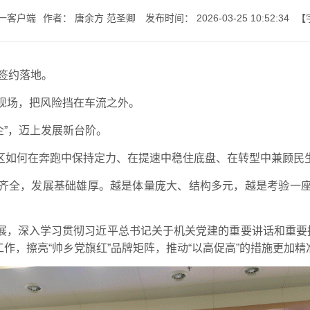
一客户端
作者：
唐余方
范圣卿
发布时间：
2026-03-25 10:52:34
【
七一书院
成签约落地。
现场，把风险挡在车流之外。
企”，迈上发展新台阶。
区如何在奔跑中保持定力、在提速中稳住底盘、在转型中兼顾民
齐全，发展基础雄厚。越是体量庞大、结构多元，越是考验一
展，深入学习贯彻习近平总书记关于机关党建的重要讲话和重要指
培工作，擦亮“帅乡党旗红”品牌矩阵，推动“以高促高”的措施更加