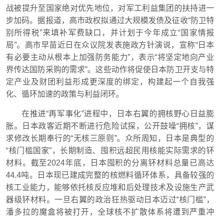
战被提升至国家绝对优先地位，对军工利益集团的扶持进一
步加码。据报道，高市政权拟通过大规模发债及征收“防卫特
别所得税”来填补军费缺口，并计划于今年成立“国家情报
局”。高市早苗近日在众议院发表施政方针演说，宣称“日本
有必要主动从根本上加强防务能力”，表示“将坚定地向产业
界传达国防采购的需求”。这些动作将促使日本防卫开支与特
定产业及财团利益形成更深度的绑定，构建起一个自我强
化、循环加速的政策与利益闭环。
在推进“再军事化”进程中，日本右翼的拥核野心日益膨
胀。日本政客近期不断进行危险试探，公开鼓噪“拥核”，谋
求修改长期奉行的“无核三原则”。众所周知，日本是典型的
“核门槛国家”，长期制造、囤积远超民用核能实际需求的钚
材料。截至2024年底，日本囤积的分离钚材料总量已高达
44.4吨。日本现已建成完整的核燃料循环体系，具备较强的
核工业能力，能够依托核反应堆和后处理技术及设施生产武
器级钚材料。一旦右翼的政治狂热驱动日本迈过“核门槛”，
潘多拉的魔盒将被打开，全球核不扩散体系将遭到严重冲