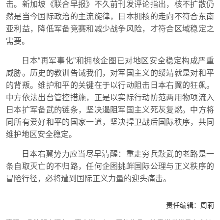
击。新加坡《联合早报》不久前刊发评论指出，核不扩散仍
然是当今国际政治的主流旋律，日本拥核的走向不符合东南
亚利益，降低军备竞赛和减少战争风险，才符合区域稳定之
需要。
日本“再军事化”和拥核企图已对地区安全稳定构成严重
威胁。历史的教训告诫我们，对军国主义的绥靖就是对和平
的背叛。维护和平的关键在于以行动阻击日本右翼的狂飙。
中方依法出台管控措施，正是以实际行动防范两用物项流入
日本扩军备武的链条，坚决遏阻军国主义死灰复燃。中方将
同所有爱好和平的国家一道，坚决捍卫战后国际秩序，共同
维护地区安全稳定。
日本右翼势力应当尽早清醒：重走穷兵黩武的老路是一
条自取灭亡的不归路，任何企图挑衅国际公理与正义秩序的
冒险行径，必将遭到国际正义力量的迎头痛击。
责任编辑：
周莉