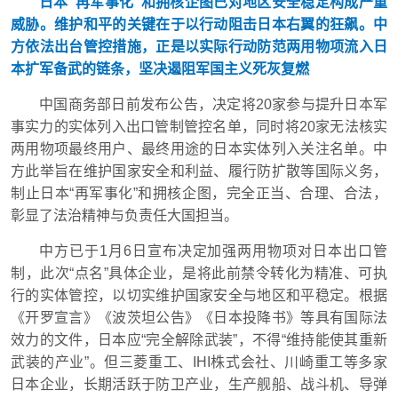
日本“再军事化”和拥核企图已对地区安全稳定构成严重
威胁。维护和平的关键在于以行动阻击日本右翼的狂飙。中
方依法出台管控措施，正是以实际行动防范两用物项流入日
本扩军备武的链条，坚决遏阻军国主义死灰复燃
中国商务部日前发布公告，决定将20家参与提升日本军
事实力的实体列入出口管制管控名单，同时将20家无法核实
两用物项最终用户、最终用途的日本实体列入关注名单。中
方此举旨在维护国家安全和利益、履行防扩散等国际义务，
制止日本“再军事化”和拥核企图，完全正当、合理、合法，
彰显了法治精神与负责任大国担当。
中方已于1月6日宣布决定加强两用物项对日本出口管
制，此次“点名”具体企业，是将此前禁令转化为精准、可执
行的实体管控，以切实维护国家安全与地区和平稳定。根据
《开罗宣言》《波茨坦公告》《日本投降书》等具有国际法
效力的文件，日本应“完全解除武装”，不得“维持能使其重新
武装的产业”。但三菱重工、IHI株式会社、川崎重工等多家
日本企业，长期活跃于防卫产业，生产舰船、战斗机、导弹