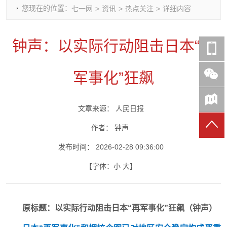
您现在的位置：
七一网
>
资讯
>
热点关注
>
详细内容
时政要闻
党建动态
热点关注
红岩评论
重庆市领导活动报道集
干部工作
学习思考
七一视频
钟声：以实际行动阻击日本“再
干部任免
人才工作
党刊好文
七一文学
党建头条微信公众号
基层组织建设
理论武装
党务知识
军事化”狂飙
七一视角
作风建设
党史参阅
七一号
七一书院
文章来源：
人民日报
作者：
钟声
发布时间：
2026-02-28 09:36:00
【字体：
小
大
】
原标题：以实际行动阻击日本“再军事化”狂飙（钟声）