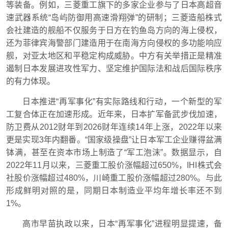
等装备。例如，三菱重工旗下的多家企业参与了日本高超音
速武器系统“岛屿防御用高速滑翔弹”的研制；三菱造船株式
会社建造的舰船不仅服务于日方在钓鱼岛方向的海上侵权，
还为菲律宾海警部门建造用于在南海方向侵权的多功能响应
舰，对亚太地区和平稳定构成威胁。中方有关举措正是精准
遏制日本发展进攻性军力、坚定维护国际法和战后国际秩序
的有力体现。
日本推进“再军事化”有实际路线和行动，一个新型的军
工复合体正在加速形成。近年来，日本扩军备武步伐加速，
防卫费从2012财年到2026财年连续14年上涨，2022年以来
更是实现3年内翻番。“国家级操盘”让日本军工企业赚得盆满
钵满，甚至在资本市场上制造了“军工泡沫”。数据显示，自
2022年11月以来，三菱重工股价涨幅超过650%，IHI株式会
社股价涨幅超过480%，川崎重工股价涨幅超过280%。与此
形成鲜明对照的是，同期日本制造业平均年增长率还不到
1%。
高市早苗执政以来，日本“再军事化”进程明显提速，备