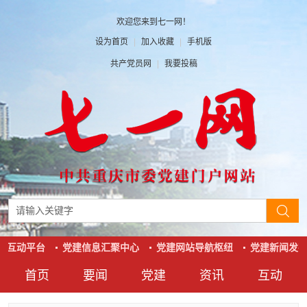
欢迎您来到七一网！
设为首页
|
加入收藏
|
手机版
共产党员网
|
我要投稿
系互动平台
党建信息汇聚中心
党建网站导航枢纽
党建新闻发布
首页
要闻
党建
资讯
互动
要闻
党建
资讯
互动