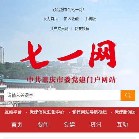
欢迎您来到七一网！
设为首页
|
加入收藏
|
手机版
共产党员网
|
我要投稿
系互动平台
党建信息汇聚中心
党建网站导航枢纽
党建新闻发布
首页
要闻
党建
资讯
互动
要闻
党建
资讯
互动