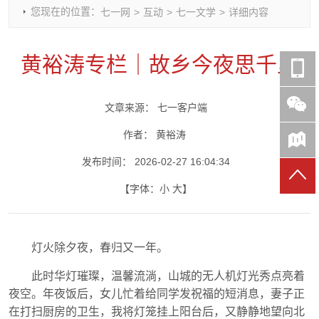
您现在的位置：
七一网
>
互动
>
七一文学
>
详细内容
时政要闻
党建动态
热点关注
红岩评论
重庆市领导活动报道集
干部工作
学习思考
七一视频
黄裕涛专栏｜故乡今夜思千里
干部任免
人才工作
党刊好文
七一文学
党建头条微信公众号
基层组织建设
理论武装
党务知识
文章来源：
七一客户端
七一视角
作风建设
党史参阅
七一号
七一书院
作者：
黄裕涛
发布时间：
2026-02-27 16:04:34
【字体：
小
大
】
灯火除夕夜，春归又一年。
此时华灯璀璨，温馨流淌，山城的无人机灯光秀点亮着
夜空。年夜饭后，女儿忙着给同学发祝福的短消息，妻子正
在打扫厨房的卫生，我将灯笼挂上阳台后，又静静地望向北