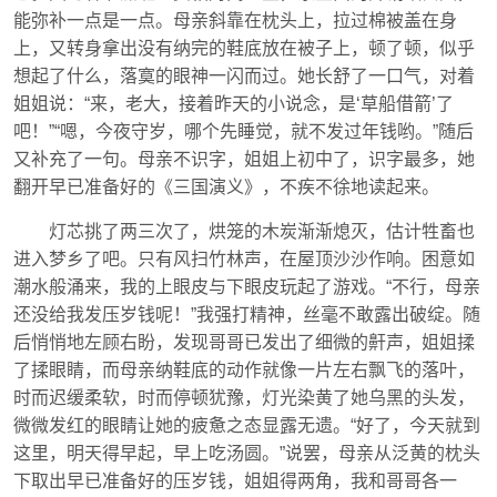
能弥补一点是一点。母亲斜靠在枕头上，拉过棉被盖在身
上，又转身拿出没有纳完的鞋底放在被子上，顿了顿，似乎
想起了什么，落寞的眼神一闪而过。她长舒了一口气，对着
姐姐说：“来，老大，接着昨天的小说念，是‘草船借箭’了
吧！”“嗯，今夜守岁，哪个先睡觉，就不发过年钱哟。”随后
又补充了一句。母亲不识字，姐姐上初中了，识字最多，她
翻开早已准备好的《三国演义》，不疾不徐地读起来。
灯芯挑了两三次了，烘笼的木炭渐渐熄灭，估计牲畜也
进入梦乡了吧。只有风扫竹林声，在屋顶沙沙作响。困意如
潮水般涌来，我的上眼皮与下眼皮玩起了游戏。“不行，母亲
还没给我发压岁钱呢！”我强打精神，丝毫不敢露出破绽。随
后悄悄地左顾右盼，发现哥哥已发出了细微的鼾声，姐姐揉
了揉眼睛，而母亲纳鞋底的动作就像一片左右飘飞的落叶，
时而迟缓柔软，时而停顿犹豫，灯光染黄了她乌黑的头发，
微微发红的眼睛让她的疲惫之态显露无遗。“好了，今天就到
这里，明天得早起，早上吃汤圆。”说罢，母亲从泛黄的枕头
下取出早已准备好的压岁钱，姐姐得两角，我和哥哥各一