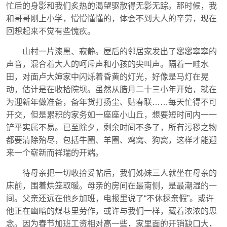
忙后的身影和我们炙热的渴望驱散得无影无踪。那时候，我
和哥哥刚上小学，懵懵懂懂的，体会不到大人的辛劳，现在
回想起来不觉有些愧疚。
山村一片漆黑、寂静。屋后的邻居家发出了窸窸窣窣的
声音，混合着大人的呵斥声和小孩的尖叫声。隔着一畦水
田，对面卢大婶家中闪烁着昏黄的灯光，好像是马灯在晃
动，估计是在收拾院坝。虽然从腊月二十三小年开始，就在
为迎新年做准备，备年货打扬尘、贴春联……每天忙得不可
开交，但是累积的家务如一座座小山丘，想要短时间内一一
铲平实属不易。已至除夕，剩余时间不多了，所有污秽之物
都要清除殆尽，包括牛圈、羊圈、鸡窝、狗窝，这样才能迎
来一个崭新而祥瑞的开端。
待母亲把一切收拾妥帖后，我们姊妹三人就坐在母亲的
床前，围着烘笼取暖。母亲的房间在最南侧，是最潮湿的一
间。父亲还远在他乡加班，电报里说了“不休探亲假”。或许
他正在幽暗的煤巷里劳作，或许与我们一样，藏着浓浓的思
念。因为春节加班工资相对高一些，家里面的开销缺口大，