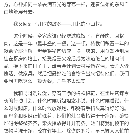
方，心神如同一朵裹满春光的芽苞一样，迎着温柔的东风自
由地舒展开去。
我又回到了儿时的故乡——川北的小山村。
这个时候，全家应该已经吃过晚饭了，有酥肉、回锅
肉，这是一年中最丰盛的一餐。这一顿，将我们积蓄一年的
馋劲全部消解。母亲将猪肉切成一块一块的，用食盐腌制后
挂在厨房的墙上，接受烟熏火燎后成为味道绝佳的腊肉制
品。接下来的日子里，母亲会计划请村民做农活，请匠人做
篾活、做家具，然后把最好吃的食物拿出来招待他们。我们
要想再吃这么一顿大餐，几乎不太现实。
我和哥哥洗过澡，穿着干净的棉袄棉鞋，在堂屋密谋今
夜的行动计划，什么时候听姐姐念小说，什么时候睡觉，什
么时候起床，什么时候放鞭炮，都掰着手指头算得好好的。
而母亲和姐姐正忙碌着，她们将灶台收拾得干干净净，碗筷
堆码得整整齐齐，柴火摆放得井井有条。她们将我们换下的
衣物清洗干净，晾在竹竿上。除夕的寒冷，早已被大人忙前