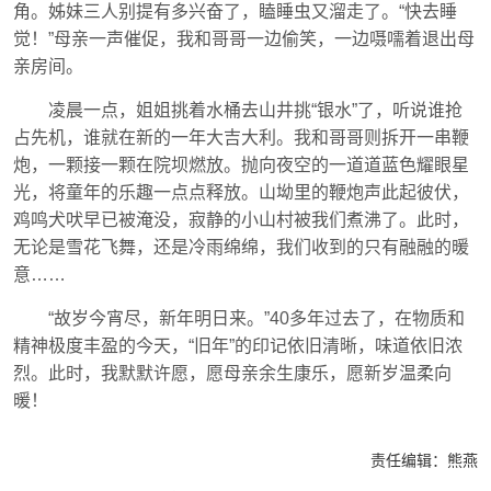
角。姊妹三人别提有多兴奋了，瞌睡虫又溜走了。“快去睡
觉！”母亲一声催促，我和哥哥一边偷笑，一边嗫嚅着退出母
亲房间。
凌晨一点，姐姐挑着水桶去山井挑“银水”了，听说谁抢
占先机，谁就在新的一年大吉大利。我和哥哥则拆开一串鞭
炮，一颗接一颗在院坝燃放。抛向夜空的一道道蓝色耀眼星
光，将童年的乐趣一点点释放。山坳里的鞭炮声此起彼伏，
鸡鸣犬吠早已被淹没，寂静的小山村被我们煮沸了。此时，
无论是雪花飞舞，还是冷雨绵绵，我们收到的只有融融的暖
意……
“故岁今宵尽，新年明日来。”40多年过去了，在物质和
精神极度丰盈的今天，“旧年”的印记依旧清晰，味道依旧浓
烈。此时，我默默许愿，愿母亲余生康乐，愿新岁温柔向
暖！
责任编辑：
熊燕