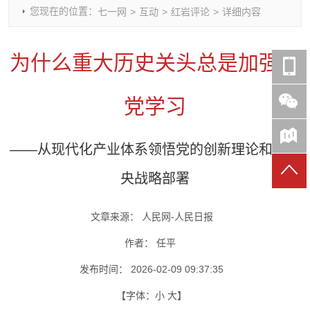
您现在的位置：
七一网
>
互动
>
红岩评论
>
详细内容
时政要闻
党建动态
热点关注
红岩评论
重庆市领导活动报道集
干部工作
学习思考
七一视频
为什么重大历史关头总是加强全
干部任免
人才工作
党刊好文
七一文学
党建头条微信公众号
基层组织建设
理论武装
党务知识
党学习
七一视角
作风建设
党史参阅
七一号
七一书院
——从现代化产业体系领悟党的创新理论和党中
央战略部署
文章来源：
人民网-人民日报
作者：
任平
发布时间：
2026-02-09 09:37:35
【字体：
小
大
】