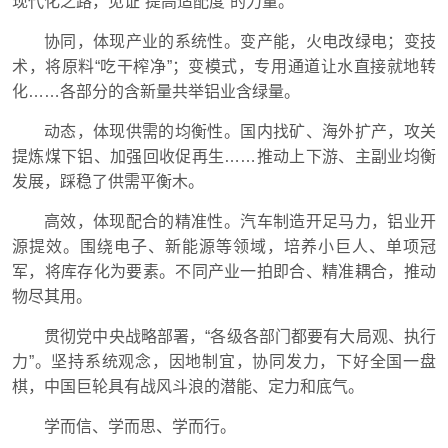
现代化之路，见证“提高适配度”的力量。
协同，体现产业的系统性。变产能，火电改绿电；变技
术，将原料“吃干榨净”；变模式，专用通道让水直接就地转
化……各部分的含新量共举铝业含绿量。
动态，体现供需的均衡性。国内找矿、海外扩产，攻关
提炼煤下铝、加强回收促再生……推动上下游、主副业均衡
发展，踩稳了供需平衡木。
高效，体现配合的精准性。汽车制造开足马力，铝业开
源提效。围绕电子、新能源等领域，培养小巨人、单项冠
军，将库存化为要素。不同产业一拍即合、精准耦合，推动
物尽其用。
贯彻党中央战略部署，“各级各部门都要有大局观、执行
力”。坚持系统观念，因地制宜，协同发力，下好全国一盘
棋，中国巨轮具有战风斗浪的潜能、定力和底气。
学而信、学而思、学而行。