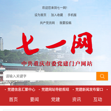
欢迎您来到七一网！
设为首页
|
加入收藏
|
手机版
共产党员网
|
我要投稿
党建信息汇聚中心
党建网站导航枢纽
党建新闻发布窗口
党
首页
要闻
党建
资讯
互动
要闻
党建
资讯
互动