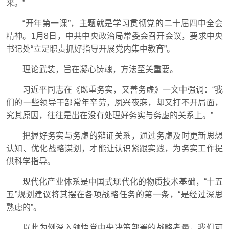
来。”
“开年第一课”，主题就是学习贯彻党的二十届四中全会
精神。1月8日，中共中央政治局常委会召开会议，要求中央
书记处“立足职责抓好指导开展党内集中教育”。
理论武装，旨在凝心铸魂，方法至关重要。
习近平同志在《既重务实，又善务虚》一文中强调：“我
们的一些领导干部常年辛劳，夙兴夜寐，却又打不开局面，
究其原因，往往是出在没有处理好务实与务虚的关系上。”
把握好务实与务虚的辩证关系，通过务虚及时更新思想
认知、优化战略谋划，才能让认识紧跟实践，为务实工作提
供科学指导。
现代化产业体系是中国式现代化的物质技术基础，“十五
五”规划建议将其摆在各项战略任务的第一条，“是经过深思
熟虑的”。
以此为例深入领悟党中央决策部署的战略考量，我们可