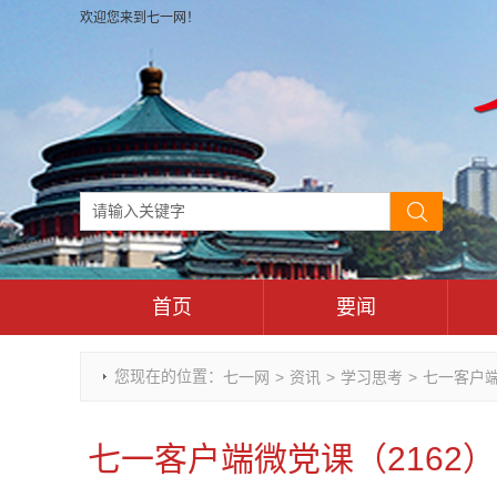
欢迎您来到七一网！
首页
要闻
时政要闻
您现在的位置：
七一网
>
资讯
>
学习思考
>
七一客户
重庆市领导活动报道集
干部任免
七一客户端微党课（2162
理论武装
七一视角