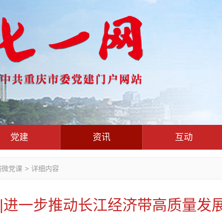
党建
资讯
互动
党群联
党建动态
热点关注
红岩评论
端微党课
>
详细内容
干部工作
学习思考
七一视频
人才工作
党刊好文
七一文学
）|进一步推动长江经济带高质量
基层组织建设
党务知识
党建头条微信公众号
作风建设
党史参阅
七一号