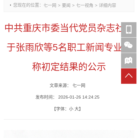
您现在的位置：
七一网
>
要闻
>
七一视角
>
详细内容
时政要闻
党建动态
热点关注
红岩评论
重庆市领导活动报道集
干部工作
学习思考
七一视频
中共重庆市委当代党员杂志社关
干部任免
人才工作
党刊好文
七一文学
党建头条微信公众号
基层组织建设
理论武装
党务知识
于张雨欣等5名职工新闻专业职
七一视角
作风建设
党史参阅
七一号
七一书院
称初定结果的公示
文章来源：
七一网
发布时间：
2026-01-26 14:24:25
【字体：
小
大
】