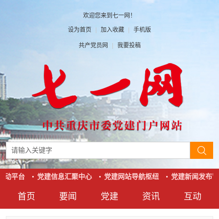
欢迎您来到七一网！
设为首页
|
加入收藏
|
手机版
共产党员网
|
我要投稿
互动平台
党建信息汇聚中心
党建网站导航枢纽
党建新闻发布窗
首页
要闻
党建
资讯
互动
要闻
党建
资讯
互动