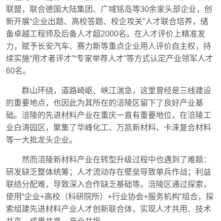
联盟，联合德国大陆集团、广域铭岛等30余家头部企业，创
新开展“企业出题、高校答题、校企攻关”人才联合培养，储
备卓越工程师及后备人才超2000名。在人才评价上精准发
力，赋予长安汽车、赛力斯等重点企业用人评价自主权，持
续实施“用才者评才”“专家举荐人才”等方式认定产业领军人才
60名。
群山环绕，道路崎岖、峡江湍急，这里曾经是三线建设
的重要地点，也因此为其所在的涪陵区留下了良好产业基
础。涪陵的先进材料产业在重庆一直有重要地位，在涪陵工
业白涛园区，聚集了华峰化工、万凯新材料、卡涞复合材料
等一大批龙头企业。
然而涪陵新材料产业在转型升级过程中也遇到了难题：
研发缺乏整体统筹；人才流动存在壁垒导致单兵作战；利益
联结分配难，导致深入合作缺乏基础等。涪陵区通过探索，
使用“企业+高校（科研院所）+行业协会+服务机构”组合，探
索组建先进材料产业人才创新联合体，实现人才共用、技术