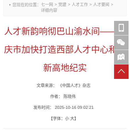
七一网
>
党建
>
人才工作
>
人才要闻
>
您现在的位置：
时政要闻
党建动态
热点关注
红岩评论
详细内容
重庆市领导活动报道集
干部工作
学习思考
七一视频
干部任免
人才工作
党刊好文
七一文学
人才新韵响彻巴山渝水间——重
党建头条微信公众号
基层组织建设
理论武装
党务知识
七一视角
作风建设
党史参阅
七一号
庆市加快打造西部人才中心和创
七一书院
新高地纪实
文章来源：
《中国人才》杂志
作者：
陈晓伟
发布时间：
2025-10-16 09:02:21
【字体：
小
大
】