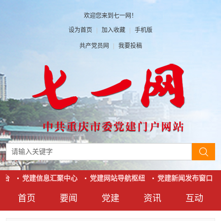
欢迎您来到七一网！
设为首页
|
加入收藏
|
手机版
共产党员网
|
我要投稿
台
党建信息汇聚中心
党建网站导航枢纽
党建新闻发布窗口
首页
要闻
党建
资讯
互动
要闻
党建
资讯
互动