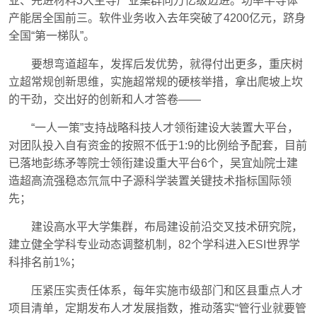
业、先进材料3大主导产业集群向万亿级迈进。功率半导体
产能居全国前三。软件业务收入去年突破了4200亿元，跻身
全国“第一梯队”。
要想弯道超车，发挥后发优势，就得付出更多，重庆树
立超常规创新思维，实施超常规的硬核举措，拿出爬坡上坎
的干劲，交出好的创新和人才答卷——
“一人一策”支持战略科技人才领衔建设大装置大平台，
对团队投入自有资金的按照不低于1:9的比例给予配套，目前
已落地彭练矛等院士领衔建设重大平台6个，吴宜灿院士建
造超高流强稳态氘氚中子源科学装置关键技术指标国际领
先；
建设高水平大学集群，布局建设前沿交叉技术研究院，
建立健全学科专业动态调整机制，82个学科进入ESI世界学
科排名前1%；
压紧压实责任体系，每年实施市级部门和区县重点人才
项目清单，定期发布人才发展指数，推动落实“管行业就要管