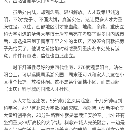
人，出站留渝率保持90%以上。
虽地处内陆，却观念新、思想解放。人才政策坦诚透
明，不吹“壳子”、不画大饼，真诚实在，这让更多人才为重
庆驻足。以往，西部地区引才靠血缘、地缘、亲缘，重庆医
科大学引进的哈佛大学博士后辛启亮在考察了很多国内城市
后，却选择来到了离家千里之外的重庆，还没签合同就把房
子先给买了。他说之前接触时就感受到重庆办事处处有诚
意，件件有章法，信任也由此建立。
时下舒适性最好的第四代住宅，270度观景阳台，站在
阳台上，可以远眺凤溪湖公园，周末还可以和家人亲友在小
区搭个帐篷，放松休闲。这不是某个高档小区，而是西部
（重庆）科学城的国际人才社区。
从人才社区出发，5分钟到金凤实验室，十几分钟就到
科学谷，那里有北京大学数据研究院、西部智联创新中心等
大量科创平台，20分钟路程外就是嘉陵江实验室。此外还有
坐拥重庆28所高校的大学城。科教产城人完美融合，一边是
潜心钻研的沃土，一边是涵养身心的雅境，重庆让科学家的