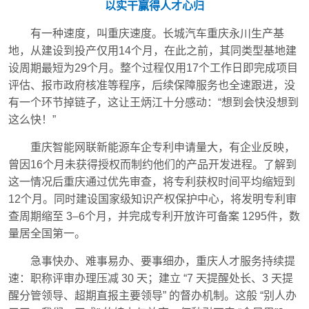
以实干赢得人才心归
有一种速度，叫重庆速度。长城汽车重庆永川生产基
地，从建设到投产仅用14个月，在此之前，其同类型基地建
设周期最短为29个月。整个过程仅用17个工作日即完成项目
评估、报市政府核准等程序，后续保障服务也全速跟进，没
有一个环节掉链子，这让王炳江十分感动：“想到会快没想到
这么快！”
重庆智能网联新能源车企专利申请量大，有企业反映，
曾因16个月未获得授权而制约他们的产品开发进程。了解到
这一情况后重庆通过优先审查，将专利获权时间平均缩短到
12个月。同时建设国家级知识产权保护中心，将发明专利审
查周期缩至 3–6个月，并完成专利开放许可备案 1295件，数
量居全国第一。
急事快办、难事易办、要事细办，重庆人才服务持续提
速：职称评审办理压减 30 天；建立 “7 天提醒处长、3 天提
醒分管领导、超期直报主要领导” 的督办机制。这般 “别人办