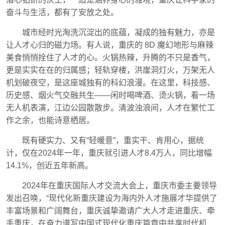
奋斗与生活，都有了安放之处。
城市经时光淘洗沉淀出的底蕴，凝成的独有魅力，亦是
让人才心归的磁力场。有人说，重庆的 8D 魔幻地形与麻辣
美食悄悄拴住了人才的心。火锅热辣，升腾的不只是香气，
更是实实在在的归属感；轻轨穿楼，洪崖洞灯火，万架无人
机划破夜空，是这座城独有的科幻浪漫。在这里，科技感、
历史感、烟火气交融共生——闲时喝啤酒、烫火锅，看一场
无人机表演，江边公园散散步。清波浊浪间，人才在繁忙工
作之余，也能诗意栖居。
既有硬实力、又有“轻暖意”，重实干、肯用心，据统
计，仅在2024年一年，重庆就引进人才8.4万人，同比增幅
14.1%，创近五年新高。
2024年在重庆国际人才交流大会上，重庆市委主要领导
发出召唤，“现代化新重庆建设为海内外人才施展才华提供了
丰富场景和广阔舞台，重庆诚挚邀请广大人才走进重庆、牵
手重庆，在奋力谱写中国式现代化重庆篇章中共享时代机