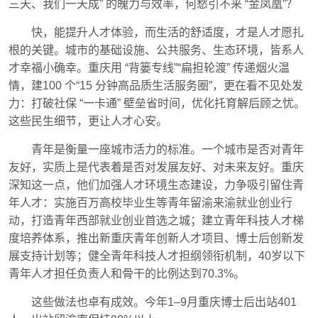
三天、我们一天成” 的魄力与效率，何愁引不来 “金凤凰”？
快，能提升人才体验，而生活的舒适度，才是人才愿扎
根的关键。城市的基础设施、公共服务、生态环境，皆系人
才幸福小确幸。重庆用 “背篓专线”“扁担轮渡” 传递烟火温
情，建100 个“15 分钟高品质生活服务圈”，更在看不见处发
力：打破社保 “一卡通” 壁垒省时间，优化托育解后顾之忧。
这些民生细节，更让人才心安。
青年是衡量一座城市活力的标准。一个城市是否对青年
友好，实质上是代表着是否对发展友好、对未来友好。重庆
深知这一点，他们加强人才环境生态建设，力争吸引留住青
年人才：实施百万高校毕业生等青年留渝来渝就业创业行
动，打造青年西部就业创业首选之城；建立青年科技人才梯
度培养体系，推出新重庆青年创新人才项目、博士后创新发
展支持计划等；健全青年科技人才担纲领衔机制，40岁以下
青年人才担任负责人和骨干的比例达到70.3%。
这些做法也卓有成效。今年1–9月重庆博士后出站401