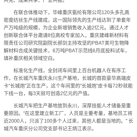
共克、成果共享、产业共振。
在联合体推动下，华峰重庆氨纶有限公司120头多孔高
密度纺丝生产线建成，这一国际领先的生产线达到了单套年
产万吨级的规模，为企业新增销售收入逾2亿元。通过人才
创新联合体平台邀请8位高校专家加入，重庆建峰新材料有
限责任公司研究院副院长郝剑主持攻坚的PBAT类可生物降
解材料合成关键技术，6万吨PBAT示范线6月底投料试车，
填补重庆相关领域空白。
标准化生产线，全封闭车间里上百台机器人在有序工
作，在长城汽车重庆永川生产基地，长城的首款豪华高端皮
卡“长城炮”正在生产，这个车间里的“长城炮”皮卡每72秒就能
下线一台，每3天就可创造2亿元的产值。
长城汽车把生产基地放到永川，深厚技能人才储备是重
要原因。“在这里建立新工厂，人员是主要考量，基地员工将
近2000人，只派了100多个人过来，其他人都是当地的。” 长
城汽车重庆分公司党支部书记王炳江表示。