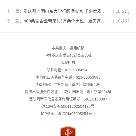
上一篇：
重庆引才团山东大学行圆满收官 千余优质岗位引爆齐鲁学子“重庆热”
[
10-21
]
下一篇：
400余家企业带来1.3万余个岗位！重庆这场青年人才盛会别错过
[
10-15
]
中共重庆市委组织部
中共重庆市委当代党员杂志社
版权所有
联系电话：023-63856943
本网职业道德监督电话：023-63853096
法律顾问：广东华商（重庆）律师事务所
网络出版服务许可证：（署）网出证（渝）字第004号
互联网新闻信息服务许可证编号：50120180007
渝公网安备
50011202504175号
ICP备案：渝ICP备05005254号-1