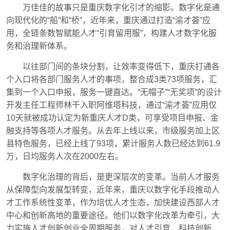
万佳佳的故事只是重庆数字化引才的缩影。数字化是通
向现代化的“船”和“桥”，近年来，重庆通过打造“渝才荟”应
用，全链条数智赋能人才“引育留用服”，构建人才数字化服
务和治理新体系。
以往部门间的条块分割，让效率变得低下，重庆打通各
个入口将各部门服务人才的事项，整合成3类73项服务，汇
集到一个入口申报，服务一键直达。“无帽子”“无奖项”的设计
开发主任工程师林千入职阿维塔科技，通过“渝才荟”应用仅
10天就被成功认定为新重庆人才D类，可享受项目申报、金
融支持等各项人才服务。从去年上线以来，市级服务加上区
县特色服务，已经上线了93项，累计服务人数已经达到61.9
万，日均服务人次在2000左右。
数字化治理的背后，是更深层次的变革。当前人才服务
从保障型向发展型转变，近年来，重庆以数字化手段推动人
才工作系统性变革，作为培优人才生态，加快建设西部人才
中心和创新高地的重要途径。他们以数字化改革为牵引，大
力实施人才创新创业全周期服务，对人才引育、科技创新、