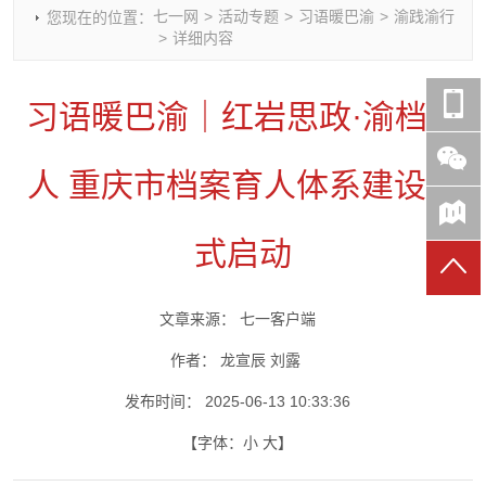
七一网
>
活动专题
>
习语暖巴渝
>
渝践渝行
您现在的位置：
时政要闻
党建动态
热点关注
红岩评论
>
详细内容
重庆市领导活动报道集
干部工作
学习思考
七一视频
干部任免
人才工作
党刊好文
七一文学
习语暖巴渝｜红岩思政·渝档育
党建头条微信公众号
基层组织建设
理论武装
党务知识
七一视角
作风建设
党史参阅
七一号
人 重庆市档案育人体系建设正
七一书院
式启动
文章来源：
七一客户端
作者：
龙宣辰 刘露
发布时间：
2025-06-13 10:33:36
【字体：
小
大
】