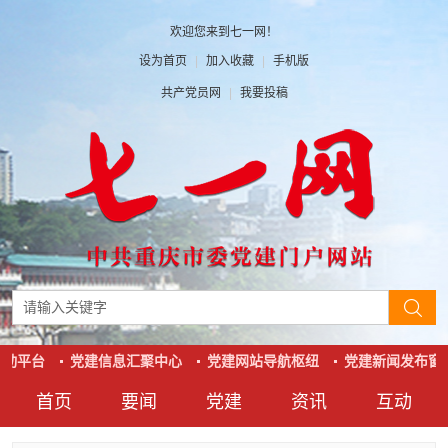
欢迎您来到七一网！
设为首页
|
加入收藏
|
手机版
共产党员网
|
我要投稿
动平台
党建信息汇聚中心
党建网站导航枢纽
党建新闻发布窗
首页
要闻
党建
资讯
互动
要闻
党建
资讯
互动