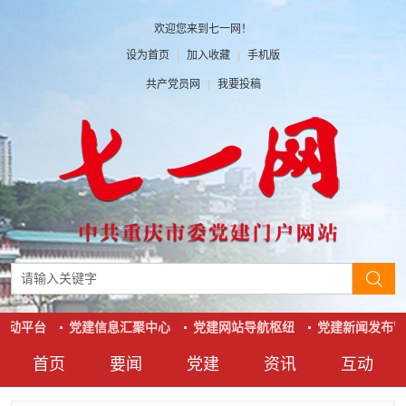
欢迎您来到七一网！
设为首页
|
加入收藏
|
手机版
共产党员网
|
我要投稿
互动平台
党建信息汇聚中心
党建网站导航枢纽
党建新闻发布窗
首页
要闻
党建
资讯
互动
要闻
党建
资讯
互动