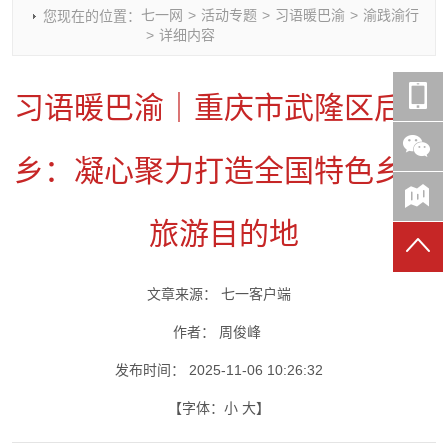
七一网
>
活动专题
>
习语暖巴渝
>
渝践渝行
您现在的位置：
时政要闻
党建动态
热点关注
红岩评论
>
详细内容
重庆市领导活动报道集
干部工作
学习思考
七一视频
干部任免
人才工作
党刊好文
七一文学
习语暖巴渝｜重庆市武隆区后坪
党建头条微信公众号
基层组织建设
理论武装
党务知识
七一视角
作风建设
党史参阅
七一号
乡：凝心聚力打造全国特色乡村
七一书院
旅游目的地
文章来源：
七一客户端
作者：
周俊峰
发布时间：
2025-11-06 10:26:32
【字体：
小
大
】