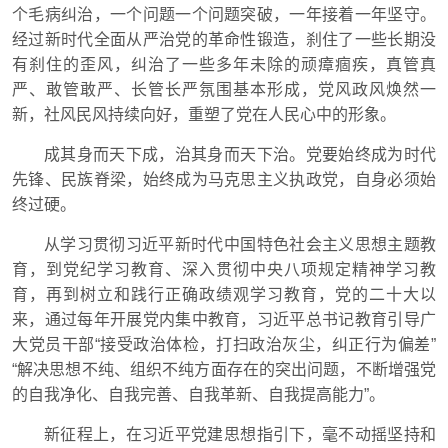
个毛病纠治，一个问题一个问题突破，一年接着一年坚守。
经过新时代全面从严治党的革命性锻造，刹住了一些长期没
有刹住的歪风，纠治了一些多年未除的顽瘴痼疾，真管真
严、敢管敢严、长管长严氛围基本形成，党风政风焕然一
新，社风民风持续向好，重塑了党在人民心中的形象。
成其身而天下成，治其身而天下治。党要始终成为时代
先锋、民族脊梁，始终成为马克思主义执政党，自身必须始
终过硬。
从学习贯彻习近平新时代中国特色社会主义思想主题教
育，到党纪学习教育、深入贯彻中央八项规定精神学习教
育，再到树立和践行正确政绩观学习教育，党的二十大以
来，通过每年开展党内集中教育，习近平总书记教育引导广
大党员干部“接受政治体检，打扫政治灰尘，纠正行为偏差”
“解决思想不纯、组织不纯方面存在的突出问题，不断增强党
的自我净化、自我完善、自我革新、自我提高能力”。
新征程上，在习近平党建思想指引下，毫不动摇坚持和