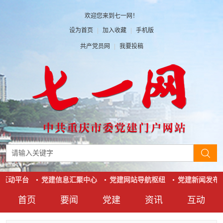
欢迎您来到七一网！
设为首页
|
加入收藏
|
手机版
共产党员网
|
我要投稿
互动平台
党建信息汇聚中心
党建网站导航枢纽
党建新闻发布
首页
要闻
党建
资讯
互动
要闻
党建
资讯
互动