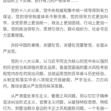
层组织上下贯通、执行有力的严密体系……
党的十八大以来，党中央权威和集中统一领导得到有力
保证，党的领导制度体系不断完善，党的领导方式更加科
学，全党思想上更加统一、政治上更加团结、行动上更加一
致，党的政治领导力、思想引领力、群众组织力、社会号召
力显著增强。
办好中国的事情，关键在党，关键在党要管党、全面从
严治党。
党的十八大以来，以习近平同志为核心的党中央以强烈
的历史担当和顽强的意志品质，直面党面临的重大风险考验
和党内存在的突出问题，总结运用党的百年奋斗历史经验，
从制定和落实中央八项规定开局破题，严字当头、刀刃向
内，推动全面从严治党向纵深发展。
从严肃查处享乐主义、奢靡之风问题，到以钉钉子精神
坚决纠治形式主义、官僚主义问题，从破除特权思想、特权
行为，到整治群众身边的不正之风和腐败问题，一个毛病一