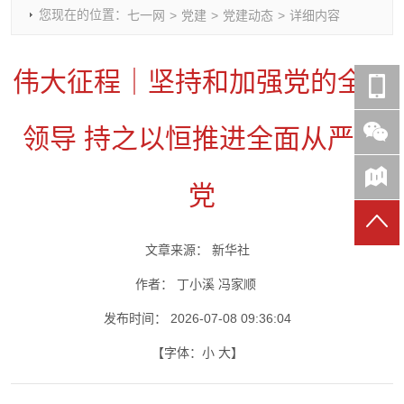
您现在的位置：
七一网
>
党建
>
党建动态
>
详细内容
时政要闻
党建动态
热点关注
红岩评论
重庆市领导活动报道集
干部工作
学习思考
七一视频
伟大征程｜坚持和加强党的全面
干部任免
人才工作
党刊好文
七一文学
党建头条微信公众号
基层组织建设
理论武装
党务知识
领导 持之以恒推进全面从严治
七一视角
作风建设
党史参阅
七一号
七一书院
党
文章来源：
新华社
作者：
丁小溪 冯家顺
发布时间：
2026-07-08 09:36:04
【字体：
小
大
】