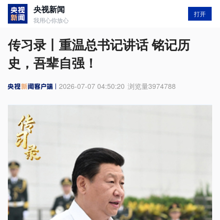
央视新闻
打开
我用心你放心
传习录丨重温总书记讲话 铭记历
史，吾辈自强！
2026-07-07 04:50:20
浏览量
3974788