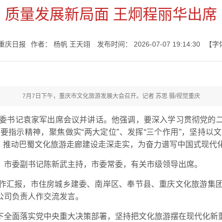
质量发展新局面 王炯程丽华出席
七一书院
重庆日报
作者：
杨帆 王天翊
发布时间：
2026-07-07 19:14:30
【字
7月7日下午，重庆市文化旅游发展大会召开。记者 苏思 摄/视觉重庆
市委书记袁家军出席会议并讲话。他强调，要深入学习贯彻党的
要指示精神，聚焦做实“两大定位”、发挥“三个作用”，坚持以
片，推动巴蜀文化旅游走廊建设走深走实，为奋力谱写中国式现代
。市委副书记陈新武主持，市委常委，有关市级领导出席。
作汇报，市住房城乡建委、南岸区、奉节县、重庆文化旅游集
公司负责人作交流发言。
下全面落实党中央重大决策部署，坚持把文化旅游摆在现代化新