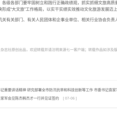
。各级各部门要牢固树立和践行正确政绩观，抓实抓细文旅高质
形成“大文旅”工作格局，以实干实绩实效推动文化旅游发展迈
机关有关部门、有关人民团体和企事业单位、相关行业协会负责
员杂志社原创出品，欢迎转载并请注明来源七一客户端；转载作品如涉及
书记重要讲话精神 研究部署全市防汛抗旱和科技创新等工作 市委书记袁家
袁家军会见陈杰韩杰才一行并见证签约
[
07-06
]