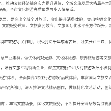
务，推动文旅经济综合实力提升进位，全域文旅发展大格局基本
提高，全市文化旅游高质量发展步入快车道。
量发展，要突出全域全时旅游，突出提升消费体验，突出挖掘文
、文旅服务质量、文旅富民效应、文旅国际化水平全方位跃升，
水都市旅游示范作用，积极打造千年成渝古道、壮美长江三峡、
创意产业集群，做优休闲观光游、文化体验游、康养旅居游等文
业，培育文旅专精特新企业，聚焦文旅融合和乡村旅游发展小微
慢游”体系，全面提高“吃住行游购娱”品质体验，丰富国际文旅
遗产保护利用，深入推进文艺精品创作，做靓特色文艺活动，创
大脑”，丰富文旅场景，优化文旅服务，不断提升全链条数智监管