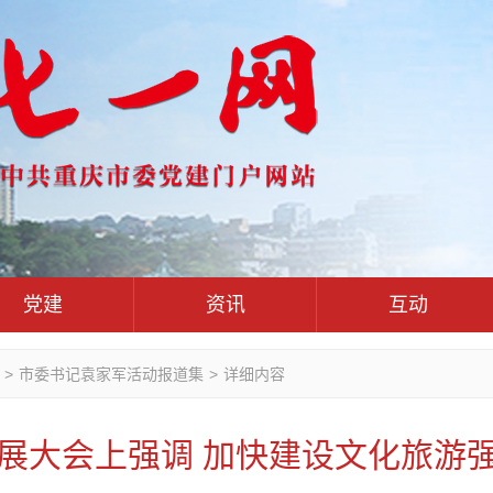
党建
资讯
互动
党群联系互动平台
党建动态
热点关注
红岩评论
>
市委书记袁家军活动报道集
>
详细内容
干部工作
学习思考
七一视频
人才工作
党刊好文
七一文学
大会上强调 加快建设文化旅游强市
基层组织建设
党务知识
党建头条微信公众号
作风建设
党史参阅
七一号