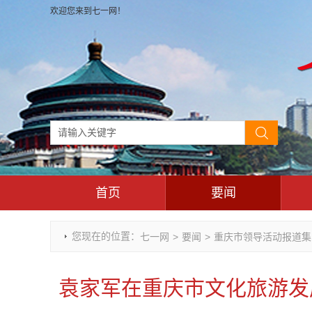
欢迎您来到七一网！
首页
要闻
时政要闻
您现在的位置：
七一网
>
要闻
>
重庆市领导活动报道集
重庆市领导活动报道集
干部任免
袁家军在重庆市文化旅游发展
理论武装
七一视角