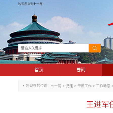
欢迎您来到七一网！
首页
要闻
时政要闻
您现在的位置：
七一网
>
党建
>
干部工作
>
工作动态
重庆市领导活动报道集
干部任免
王进军
理论武装
七一视角