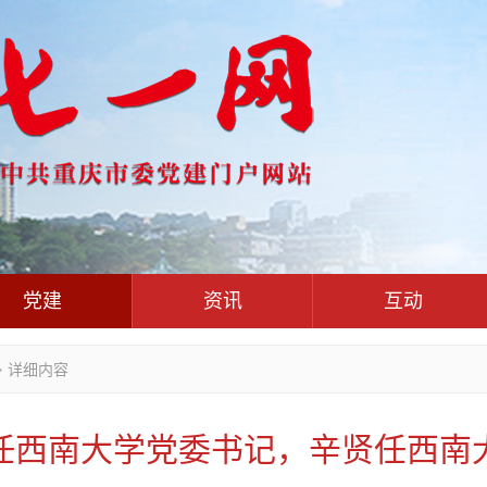
党建
资讯
互动
党群
党建动态
热点关注
红岩评论
>
详细内容
干部工作
学习思考
七一视频
人才工作
党刊好文
七一文学
任西南大学党委书记，辛贤任西南
基层组织建设
党务知识
党建头条微信公众号
作风建设
党史参阅
七一号