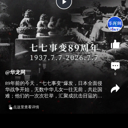
P
l
a
7
y
V
@华龙网
0
89年前的今天，“七七事变”爆发，日本全面侵
i
华战争开始，无数中华儿女一往无前，共赴国
难；他们的一次次壮举，汇聚成抗击日寇的磅
礴力量。如今硝烟已散，勿忘国殇，吾辈自
d
点这里查看详情
强！
e