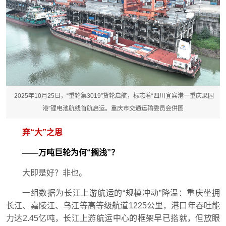
2025年10月25日，“重轮集3019”货轮启航，标志着“四川宜宾港一重庆果园
港”锂电池航线首航启运。重庆市交通运输委员会供图
弃“大”之思
——万吨巨轮为何“搁浅”？
大即是好？非也。
一组数据为长江上游航运的“规模冲动”降温：重庆坐拥
长江、嘉陵江、乌江等高等级航道1225公里，港口年吞吐能
力达2.45亿吨，长江上游航运中心的框架早已搭就，但放眼