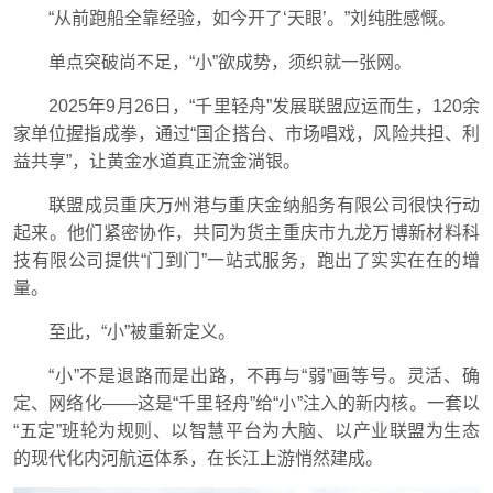
“从前跑船全靠经验，如今开了‘天眼’。”刘纯胜感慨。
单点突破尚不足，“小”欲成势，须织就一张网。
2025年9月26日，“千里轻舟”发展联盟应运而生，120余
家单位握指成拳，通过“国企搭台、市场唱戏，风险共担、利
益共享”，让黄金水道真正流金淌银。
联盟成员重庆万州港与重庆金纳船务有限公司很快行动
起来。他们紧密协作，共同为货主重庆市九龙万博新材料科
技有限公司提供“门到门”一站式服务，跑出了实实在在的增
量。
至此，“小”被重新定义。
“小”不是退路而是出路，不再与“弱”画等号。灵活、确
定、网络化——这是“千里轻舟”给“小”注入的新内核。一套以
“五定”班轮为规则、以智慧平台为大脑、以产业联盟为生态
的现代化内河航运体系，在长江上游悄然建成。