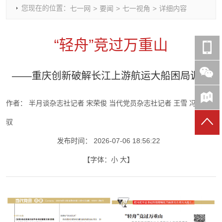
您现在的位置：
七一网
>
要闻
>
七一视角
>
详细内容
时政要闻
党建动态
热点关注
红岩评论
重庆市领导活动报道集
干部工作
学习思考
七一视频
“轻舟”竞过万重山
干部任免
人才工作
党刊好文
七一文学
党建头条微信公众号
基层组织建设
理论武装
党务知识
——重庆创新破解长江上游航运大船困局调查
七一视角
作风建设
党史参阅
七一号
七一书院
作者：
半月谈杂志社记者 宋荣俊 当代党员杂志社记者 王雪 冯驿
驭
发布时间：
2026-07-06 18:56:22
【字体：
小
大
】