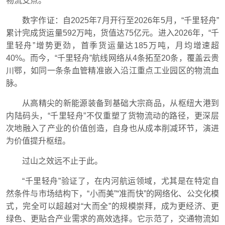
物流支点。
数字作证：自2025年7月开行至2026年5月，“千里轻舟”
累计完成货运量592万吨，货值达75亿元。进入2026年，“千
里轻舟”增势更劲，首季货运量达185万吨，月均增速超
40%。而今，“千里轻舟”航线网络从4条拓至20条，覆盖云贵
川鄂，如同一条条血管精准嵌入沿江重点工业园区的物流血
脉。
从高精尖的新能源装备到基础大宗商品，从枢纽大港到
内陆码头，“千里轻舟”不仅重塑了货物流动的路径，更深层
次地融入了产业的价值创造，自身也从成本削减环节，演进
为价值提升枢纽。
过山之效远不止于此。
“千里轻舟”验证了，在内河航运领域，尤其是在特定自
然条件与市场结构下，“小而美”“准而快”的网络化、公交化模
式，完全可以超越对“大而全”的规模崇拜，成为更经济、更
绿色、更贴合产业需求的高效选择。它示范了，交通物流如