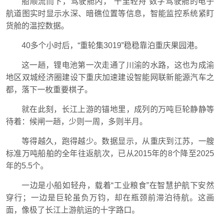
船顺流而下，驾驶舱内，“千里轻舟”数字驾驶舱的电子
航道图实时显示水深、暗礁位置等信息，智能监控系统紧盯
货舱的温控数据。
40多个小时后，“重轮集3019”稳稳靠泊重庆果园港。
这一趟，锂电池第一次走通了川渝的水路，这也为成渝
地区双城经济圈建设下重庆加速建设智能网联新能源汽车之
都，落下一枚重要棋子。
就在此刻，长江上游的锚地里，成列的万吨巨轮静静等
待着：候闸一趟，少则一周，多则半月。
等得越久，跑得越少。数据显示，从重庆到江苏，一艘
标准万吨船舶的全年往返航次，已从2015年的8个降至2025
年的5.5个。
一边是小船如轻舟，载着“工业粮食”在智慧护航下安然
穿行；一边是巨轮虽负万钧，却在瓶颈前滞泊待航。这画
面，像极了长江上游航运的十字路口。