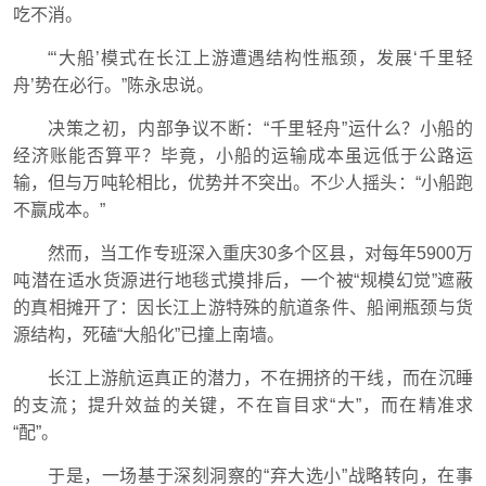
吃不消。
“‘大船’模式在长江上游遭遇结构性瓶颈，发展‘千里轻
舟’势在必行。”陈永忠说。
决策之初，内部争议不断：“千里轻舟”运什么？小船的
经济账能否算平？毕竟，小船的运输成本虽远低于公路运
输，但与万吨轮相比，优势并不突出。不少人摇头：“小船跑
不赢成本。”
然而，当工作专班深入重庆30多个区县，对每年5900万
吨潜在适水货源进行地毯式摸排后，一个被“规模幻觉”遮蔽
的真相摊开了：因长江上游特殊的航道条件、船闸瓶颈与货
源结构，死磕“大船化”已撞上南墙。
长江上游航运真正的潜力，不在拥挤的干线，而在沉睡
的支流；提升效益的关键，不在盲目求“大”，而在精准求
“配”。
于是，一场基于深刻洞察的“弃大选小”战略转向，在事