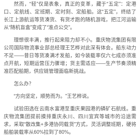
然而，“轻”仅是表象，真正的变革，藏于“五定”：定港
口、定航线、定班期、定时刻、定船舶。这“五定”，终结了
长江上游航运等货凑货、有货才跑的随机游戏，把江河运输
从“随机盲盒”变成了“准点公交”。
理想很丰满，推行起来阻力却不小。重庆物流集团有限
公司国际物流事业部总经理王艺桦对此深有体会。船东动力
不足——昔日等货凑满才发船，如今装载率仅六七成亦须准
点开航，短期运营压力骤增；货主需适应——生产节奏须精
准匹配船期，供应链管理面临新挑战。
怎么办？
“方向坚定，顺势而为。”王艺桦说。
试验田选在云南水富港至重庆果园港的磷矿石航线。重
庆物流集团提前摸排重庆永川、四川宜宾等城市的沿途需
求，采取“散改集+多港协同载货”方式，灵活调整班期，硬将
船舶装载率从60%拉到了80%。