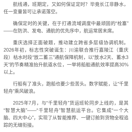
航线通，班期定，又如何保证定时？毕竟长江非静水，
任一变量皆可让承诺落空。
确保定时的关键，在于打通流域调度中最顽固的“栓塞”
——在防洪、发电、通航的优先序中，航运常居末席。
重庆选择正面破题，推动建立跨省多层级协调机制。
2026年初，标志性突破诞生：川渝联合推行嘉陵江（重庆
段）枯水时段“放二蓄三”通航保障机制，以“放水2天、蓄水3
天”的节奏精准抬升航道水位，一举将船舶通航效率提高30%
以上。
行船有了准头，跑船也要少些苦头。数字赋能，让“千里
轻舟”乘风破浪。
2025年7月，与“千里轻舟”货运班轮同步上线的，是其
“智慧大脑”——“千里轻舟”智慧航运平台。它集成“一个大
脑、四大中心”，实现了从智能推荐、一键订舱到货物全程追
踪的无缝衔接。