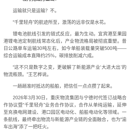
运输就只是运输？不。
“千里轻舟”的航迹所至，激荡的远非仅是水花。
锂电池航线引发的链式反应，最为生动。宜宾港至果园
港锂电池定制航线常态化后，产业物流格局被彻底重塑。昔
日公路单车运输30吨左右，如今单船装载量突破500吨——
综合运输成本直降约25%，碳排放削减六成。
“这不只是数字之变，更破解了新能源产业‘大进大出’的
物流瓶颈。”王艺桦说。
一趟趟准时抵达的船舶，把信任一点点攒了起来。
2026年3月30日，重庆物流集团与宁德时代签订战略合
作协议暨“千里轻舟”业务合作协议，合作从单纯运输，延伸
至充换电网建设、港口园区电动化、船舶电动化等领域。一
条航线，最终牵出物流与新能源产业链的全面融合，也为“渝
车出海”添了一把旺火。