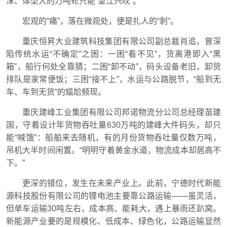
深、体型大的万吨轮只能“望江兴叹”。
宏观的“痛”，落在微观处，便是扎人的“刺”。
重庆恒昇大业建筑科技集团有限公司副总裁肖追，曾深
陷传统水运“不确定”之困：一困“看不见”，货离港即入“黑
箱”，船行何处全靠猜；二困“卸不动”，码头设备老旧，卸货
排队是家常便饭；三困“接不上”，水运与公路脱节，“船到无
车、车到无货”的尴尬频现。
重庆建峰工业集团有限公司邦诺物流分公司总经理苗建
国，守着设计年货物吞吐量630万吨的建峰大件码头，却只
能“喊饿”：船舶来去随机，有的月份货物吞吐量仅数万吨，
吊机大半时间闲置。“明明守着黄金水道，物流成本却居高不
下。”
更深的错位，发生在未来产业上。此前，宁德时代新能
源科技股份有限公司的锂电池主要靠公路运输——虽灵活，
但单车运输30吨左右，成本高、能耗大，遇上暴雨还趴窝。
新能源产业要的是规模化、低成本、绿色化，公路运输显然