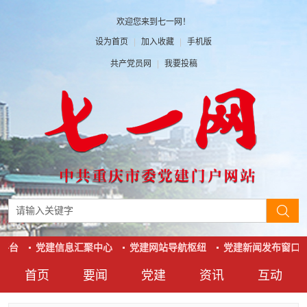
欢迎您来到七一网！
设为首页
|
加入收藏
|
手机版
共产党员网
|
我要投稿
平台
党建信息汇聚中心
党建网站导航枢纽
党建新闻发布窗口
首页
要闻
党建
资讯
互动
要闻
党建
资讯
互动