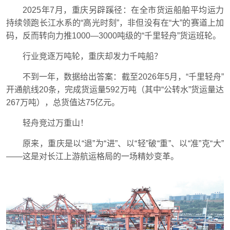
2025年7月，重庆另辟蹊径：在全市货运船舶平均运力
持续领跑长江水系的“高光时刻”，非但没有在“大”的赛道上加
码，反而转向力推1000—3000吨级的“千里轻舟”货运班轮。
行业竞逐万吨轮，重庆却发力千吨船？
不到一年，数据给出答案：截至2026年5月，“千里轻舟”
开通航线20条，完成货运量592万吨（其中“公转水”货运量达
267万吨），总货值达75亿元。
轻舟竞过万重山！
原来，重庆是以“退”为“进”、以“轻”破“重”、以“准”克“大”
——这是对长江上游航运格局的一场精妙变革。