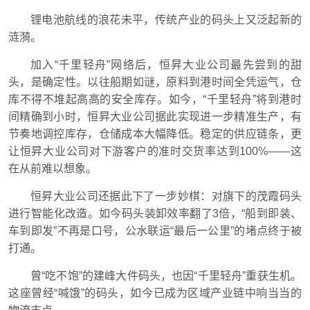
锂电池航线的浪花未平，传统产业的码头上又泛起新的
涟漪。
加入“千里轻舟”网络后，恒昇大业公司最先尝到的甜
头，是确定性。以往船期如谜，原料到港时间全凭运气，仓
库不得不堆起高高的安全库存。如今，“千里轻舟”将到港时
间精确到小时，恒昇大业公司据此实现进一步精准生产，有
节奏地调控库存，仓储成本大幅降低。稳定的供应链条，更
让恒昇大业公司对下游客户的准时交货率达到100%——这
在从前难以想象。
恒昇大业公司还据此下了一步妙棋：对旗下的茂霞码头
进行智能化改造。如今码头装卸效率翻了3倍，“船到即装、
车到即发”不再是口号，公水联运“最后一公里”的堵点终于被
打通。
曾“吃不饱”的建峰大件码头，也因“千里轻舟”重获生机。
这座曾经“喊饿”的码头，如今已成为区域产业链中响当当的