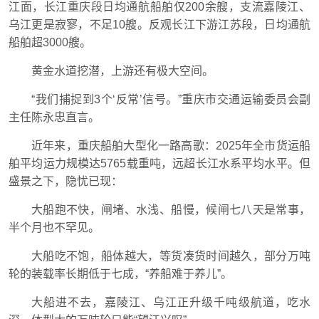
江面，长江重庆段日均通航船舶仅200余艘，支流嘉陵江、
乌江更是寂寥，不足10艘。反观长江下游江苏段，日均通航
船舶超3000艘。
黄金水道挖潜，上游还有极大空间。
“我们捕捉到3个‘反常’信号。”重庆市交通运输委员会副
主任陈永忠直言。
近年来，重庆船舶大型化一路高歌：2025年全市货运船
舶平均运力规模达5765载重吨，远超长江水系平均水平。但
盛景之下，隐忧已现：
大船跑不快，闸堵、水浅、船慢，候闸七八天是常事，
半个月也不罕见。
大船吃不饱，船体越大，等货凑货时间越久，部分万吨
轮的装载率长期低于七成，“养船难于养儿”。
大船进不去，嘉陵江、乌江正升级千吨级航道，吃水