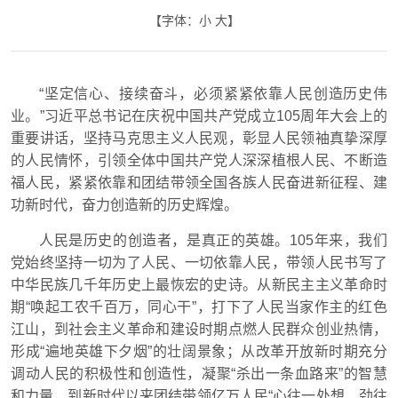
【字体：
小
大
】
“坚定信心、接续奋斗，必须紧紧依靠人民创造历史伟
业。”习近平总书记在庆祝中国共产党成立105周年大会上的
重要讲话，坚持马克思主义人民观，彰显人民领袖真挚深厚
的人民情怀，引领全体中国共产党人深深植根人民、不断造
福人民，紧紧依靠和团结带领全国各族人民奋进新征程、建
功新时代，奋力创造新的历史辉煌。
人民是历史的创造者，是真正的英雄。105年来，我们
党始终坚持一切为了人民、一切依靠人民，带领人民书写了
中华民族几千年历史上最恢宏的史诗。从新民主主义革命时
期“唤起工农千百万，同心干”，打下了人民当家作主的红色
江山，到社会主义革命和建设时期点燃人民群众创业热情，
形成“遍地英雄下夕烟”的壮阔景象；从改革开放新时期充分
调动人民的积极性和创造性，凝聚“杀出一条血路来”的智慧
和力量，到新时代以来团结带领亿万人民“心往一处想、劲往