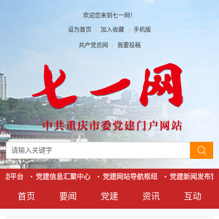
欢迎您来到七一网！
设为首页
|
加入收藏
|
手机版
共产党员网
|
我要投稿
互动平台
党建信息汇聚中心
党建网站导航枢纽
党建新闻发布窗
首页
要闻
党建
资讯
互动
要闻
党建
资讯
互动