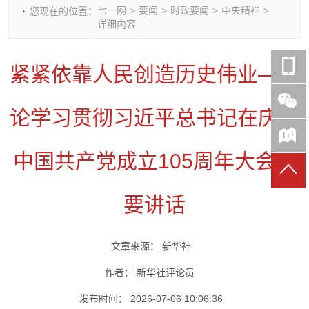
七一网
>
要闻
>
时政要闻
>
中央精神
>
您现在的位置：
时政要闻
党建动态
热点关注
红岩评论
详细内容
重庆市领导活动报道集
干部工作
学习思考
七一视频
干部任免
人才工作
党刊好文
七一文学
紧紧依靠人民创造历史伟业——
党建头条微信公众号
基层组织建设
理论武装
党务知识
七一视角
作风建设
党史参阅
七一号
论学习贯彻习近平总书记在庆祝
七一书院
中国共产党成立105周年大会重
要讲话
文章来源：
新华社
作者：
新华社评论员
发布时间：
2026-07-06 10:06:36