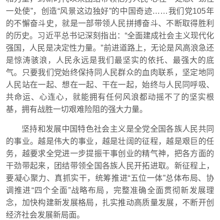
一处使”，创造“风景这边独好”的中国奇迹……我们党105年
的不懈奋斗史，就是一部带领人民拼搏奋斗、不断取得胜利
的历史。习近平总书记深刻指出：“全面建成社会主义现代化
强国，人民是决定性力量。”前进道路上，无论是风高浪急还
是惊涛骇浪，人民永远是我们最坚实的依托、最强大的底
气。只要我们党始终保持同人民群众的血肉联系，坚定地同
人民站在一起、想在一起、干在一起，始终与人民同呼吸、
共命运、心连心，就能拥有任何风浪都动摇不了的坚实根
基，拥有战胜一切艰难险阻的强大力量。
坚持和发展中国特色社会主义是全党全国各族人民共同
的事业。越是伟大的事业，越是壮阔的征程，越是艰巨的任
务，越要求全党进一步提振干事创业的精气神，把各方面的
干劲带起来，团结带领全国各族人民开拓进取。新征程上，
要凝心聚力、真抓实干，统筹推进“五位一体”总体布局、协
调推进“四个全面”战略布局，完整准确全面贯彻新发展理
念，加快构建新发展格局，扎实推动高质量发展，不断开创
经济社会发展新局面。