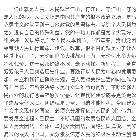
江山就是人民、人民就是江山，打江山、守江山，守的
是人民的心。人民立场是中国共产党的根本政治立场，是马
克思主义政党区别于其他政党的显著标志。党除了人民利益
之外没有自己的特殊利益，党的一切工作都是为了实现好、
维护好、发展好最广大人民根本利益。105年来，我们党团
结带领人民进行革命、建设、改革，根本目的就是为了让人
民过上好日子，无论面临多大挑战和压力，无论付出多大牺
牲和代价，这一点都始终不渝、毫不动摇。新征程上，全党
紧紧依靠人民创造历史伟业，要践行以人民为中心的发展思
想，树立和践行正确政绩观，把人民对美好生活的向往作为
奋斗目标，不断解决好人民群众急难愁盼问题，不断增强人
民群众的获得感幸福感安全感，让现代化建设成果更多更公
平惠及全体人民。团结就是力量，团结才能胜利。全面建设
社会主义现代化国家，必须充分发挥亿万人民的创造伟力。
要发展全过程人民民主，不断巩固和发展各民族大团结、全
国人民大团结、全体中华儿女大团结，画好强国建设、民族
复兴的最大同心圆，充分激发亿万人民的积极性主动性创造