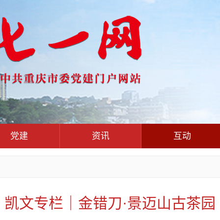
党建
资讯
互动
党群联
党建动态
热点关注
红岩评论
干部工作
学习思考
七一视频
人才工作
党刊好文
七一文学
凯文专栏｜金错刀·景迈山古茶园
基层组织建设
党务知识
党建头条微信公众号
作风建设
党史参阅
七一号