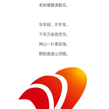
老树偏簪满鬓花。
年年绿，岁岁发，
千年万亩竟芳华。
神山一片香如海，
野韵直接山顶霞。