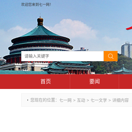
欢迎您来到七一网！
首页
要闻
时政要闻
您现在的位置：
七一网
>
互动
>
七一文学
>
详细内容
重庆市领导活动报道集
干部任免
理论武装
七一视角