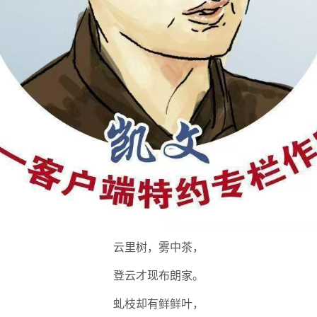
云里树，雾中茶，
登云才现布朗家。
虬枝却有鲜鲜叶，