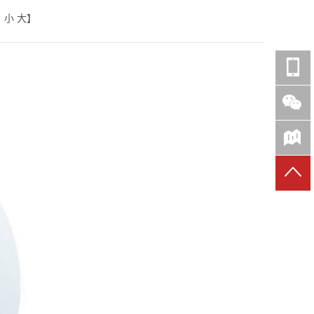
：
小
大
】