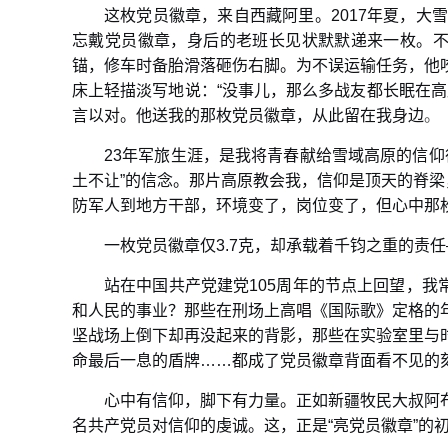
这枚党员徽章，来自西藏阿里。2017年夏，大
忘戴党员徽章，身后的老班长见状默默递来一枚。不
锚，修车时备胎滑落砸伤右脚。为不误运输任务，他
床上轻描淡写地说：“没事儿，那么多战友都长眠在
言以对。他送我的那枚党员徽章，从此留在我身边
。
23年军旅生涯，是我将青春献给雪域高原的信
土不让”的信念。那片高原教会我，信仰是顶天的脊梁
防军人到地方干部，环境变了，岗位变了，但心中那
一枚党员徽章仅3.7克，却承载着千钧之重的责
站在中国共产党建党105周年的节点上回望，我
和人民的事业？那些在刑场上高唱《国际歌》定格的
坚战场上倒下却再没起来的背影，那些在实验室里与
命最后一息的盾牌……都成了党员徽章背面看不见的
心中有信仰，脚下有力量。正如新疆牧民大叔阿布
名共产党员对信仰的虔诚。这，正是“亮党员徽章”的