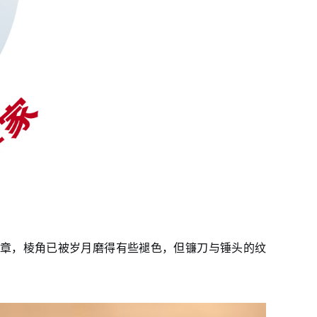
徽章，棱角已被岁月磨得有些褪色，但镰刀与锤头的纹