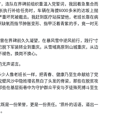
一”，连队在界碑前组织重温入党誓词，我因着急集合而
执行补给任务时，车辆在海拔6000多米的达坂上抛
严重坏死被截去。我赶到医疗站探望他，老班长靠在病
原缺氧而指节肿胀变形、指甲泛着青紫的手，竟一时无
曾在界碑前久久凝望，在暴风雪中逆风前行，践行“寸
我已脱下军装转业到重庆。从雪域高原到山城重庆，从边
不褪色，换岗不换心。
的无声诺言。
有多少人像老班长一样，把青春、健康乃至生命献给了党
戈壁风沙中隐姓埋名熬白了头发的脊梁，那些在脱贫攻
那些在基层街巷中为守护群众平安与歹徒殊死搏斗至生
。
这既是一份荣誉，更是一份责任。”质朴的话语，道出一
当。