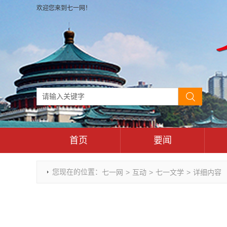
欢迎您来到七一网！
首页
要闻
时政要闻
您现在的位置：
七一网
>
互动
>
七一文学
>
详细内容
重庆市领导活动报道集
干部任免
理论武装
七一视角