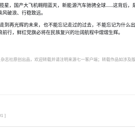
揽星，国产大飞机翱翔蓝天，新能源汽车驰骋全球......这背
乘风破浪、行稳致远。
、走到再光辉的未来，也不能忘记走过的过去，不能忘记为什么出
浪前行，鲜红党旗必将在民族复兴的壮阔航程中熠熠生辉。
员杂志社原创出品，欢迎转载并请注明来源七一客户端；转载作品如涉及
01
]