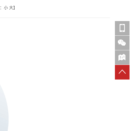
：
小
大
】