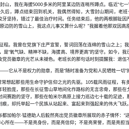
雪封山，我在海拔5000多米的阿里某边防连哨所蹲点。临近“七
久后，蹲点结束回到机关，我偶然得知，大雪封山期间，老班长
咬牙坚持，错过了最佳治疗时间。任务结束后，他的两根脚趾因
高原边防的雪山上，我这点儿事又算什么呢？”我握着他那双因高
仰征程。我曾在党旗下庄严宣誓，誓词回荡在连绵的雪山之上；我
，是“氧气缺、精神不缺，海拔高、境界更高”的坚守。如今，
枚党员徽章的光芒从未褪色。老班长的那句话时刻提醒我：退伍
任——它从不是权力的勋章，而是“随时准备为党和人民牺牲一切”
常常想起那些用生命守护信仰之光的先驱。105载风雨征程，
年轻脸庞，那些在长征雪山草地间化作路标的无言忠骨，那些在
时间赛跑的坚守，那些在帕米尔高原上接力巡边七十载的足迹，
刻痕，却托举起一个民族从站起来、富起来到强起来的伟大飞跃
都加帕尔·锰德助人后毅然亮出党员徽章所展现的赤子情怀：“
初心所在——不是亮身份，而是亮信仰；不是亮荣誉，而是亮担