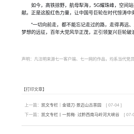
如今，高铁掠野，航母犁海，5G耀珠峰，空间站
献。正是这股红色力量，让中国号巨轮在时代惊涛中
“一切向前走，都不能忘记走过的路，走得再远
梦想的远征，百年大党风华正茂，正引领复兴巨轮破
声明：凡注明来源七一客户端、七一网的作品，均系当代党
【打印文章】
上一篇：
凯文专栏｜金错刀·景迈山古茶园
[
07-04
]
下一篇：
凯文专栏丨一剪梅·​ 过黔西南马岭河大峡谷
[
07-