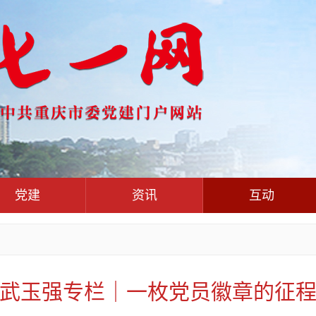
党建
资讯
互动
党群联系互动
党建动态
热点关注
红岩评论
干部工作
学习思考
七一视频
人才工作
党刊好文
七一文学
武玉强专栏｜一枚党员徽章的征
基层组织建设
党务知识
党建头条微信公众号
作风建设
党史参阅
七一号