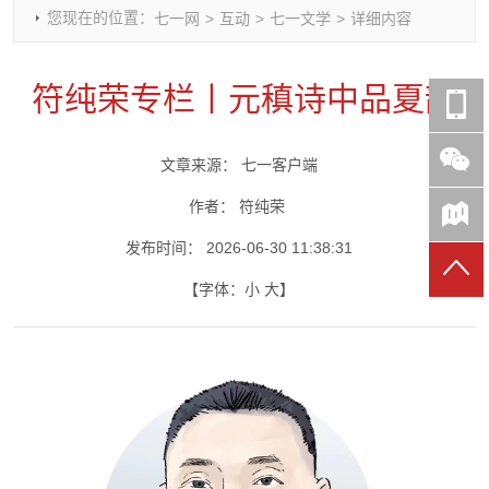
您现在的位置：
七一网
>
互动
>
七一文学
>
详细内容
时政要闻
党建动态
热点关注
红岩评论
重庆市领导活动报道集
干部工作
学习思考
七一视频
符纯荣专栏丨元稹诗中品夏韵
干部任免
人才工作
党刊好文
七一文学
党建头条微信公众号
基层组织建设
理论武装
党务知识
文章来源：
七一客户端
七一视角
作风建设
党史参阅
七一号
七一书院
作者：
符纯荣
发布时间：
2026-06-30 11:38:31
【字体：
小
大
】