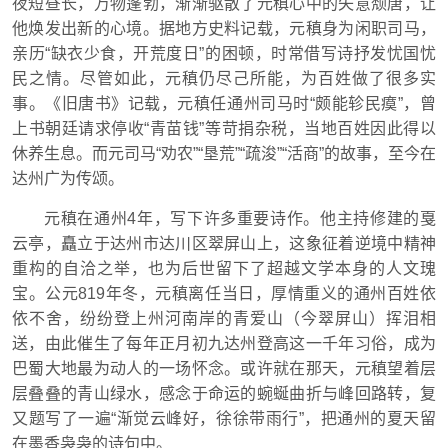
夜短昼长，万物蓬勃，渐渐驱散了元稹心中的失意颓唐，让
他焕发出新的心境。据地方史料记载，元稹身为闲职司马，
亲历“缺衣少食，开荒度日”的困顿，时常借写诗抒发忧国忧
民之情。尽管如此，元稹仍尽己所能，为百姓做了很多实
事。《旧唐书》记载，元稹任通州司马时“颇能轸民瘼”，曾
上书朝廷请求停收“青苗钱”等苛捐杂税，当地百姓因此得以
休养生息。而元司马“劝农”“垦荒”“疏浚”“活商”的故事，至今在
达州广为传颂。
元稹在通州4年，写下许多重要诗作。他主持修建的戛
云亭，矗立于达州市达川区翠屏山上，这象征着逆境中精神
重构的自洽之举，也为后世留下了超越文学本身的人文瑰
宝。公元819年冬，元稹离任当日，厚情重义的通州百姓依
依不舍，纷纷登上州河南岸的青爱山（今翠屏山）挥泪相
送，由此催生了每年正月初九达州登高这一千年习俗，成为
巴蜀大地最为动人的一场怀念。或许就在那天，元稹望着层
层叠叠的青山绿水，感念于命运的蜿蜒曲折与峰回路转，复
又题写了一遍“渐觉云峰好，徐徐带雨行”，把通州的夏天留
在墨香袅袅的诗句中。