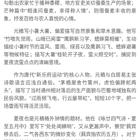
勾勒出农家忙于播种黍稷、地方官吏关切蚕桑生产的场景；
芒种篇中“相逢问蚕麦，幸得称人情”，则借蚕麦丰收的景
象，抒发百姓与农人喜悦的心情。
元稹写小暑大暑，偏爱描写自然景象和草木意趣。他写
“竹喧先觉雨，山暗已闻雷”“鹰鹯新习学，蟋蟀莫相催”，生动
描绘小暑时节的温风、雷雨、绿苔以及鹰鹯习飞、蟋蟀避暑
等物候特征；描写大暑“桂轮开子夜，萤火照空时”，捕捉到
夏夜流萤点点的清幽意境。
作为唐代“新乐府运动”的核心人物，元稹与白居易主张
诗歌语言应浅白通俗。“茅檐屋舍竹篱州，虎怕偏蹄蛇两
头”，描写了当时通州相对落后的生产面貌与巴蜀地域独有的
民俗风貌。“过雨频飞电，行云屡带虹”，短短10个字，把一
场雷雨写得活灵活现。
夏夜也是元稹格外钟情的题材。他在《咏廿四气诗・夏
至五月中》里写下“处处闻蝉响”，又从更漏声中，察觉“蕤宾
移去后，二气各西东”的微妙变化（蕤宾指农历五月）。对于