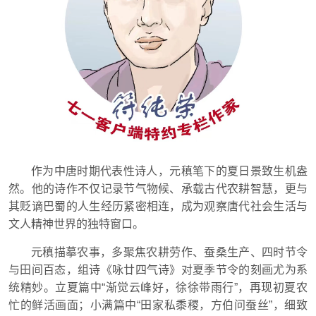
作为中唐时期代表性诗人，元稹笔下的夏日景致生机盎
然。他的诗作不仅记录节气物候、承载古代农耕智慧，更与
其贬谪巴蜀的人生经历紧密相连，成为观察唐代社会生活与
文人精神世界的独特窗口。
元稹描摹农事，多聚焦农耕劳作、蚕桑生产、四时节令
与田间百态，组诗《咏廿四气诗》对夏季节令的刻画尤为系
统精妙。立夏篇中“渐觉云峰好，徐徐带雨行”，再现初夏农
忙的鲜活画面；小满篇中“田家私黍稷，方伯问蚕丝”，细致