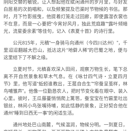
阴阳交替的敏锐，让人想起他在赋闲通州的岁月里，与好友
白居易的次韵唱和，以及频繁提及巴渠时节物候的书信。‌那
时，月下竹影摇曳，他提着灯笼走过回廊，即便露湿衣裳也
不在意，而是一心要把“今宵好风月，独此荒庭趣”“露叶倾暗
光，流星委余素‌”等佳句，记入《表夏十首》的诗行里。
公元815年，元稹“一身骑马向通州（今四川达州）”，千
里迢迢翻越大巴山，抵达这片“地僻人稀”的巴蜀之地，便与
这里结下了不解之缘。
立夏时节，元稹喜欢深入田间，观察万物生长，笔下总
离不开自然景象和草木气息。在《咏廿四气诗・立夏四月
节》里，他写道“蚯蚓谁教出，王菰自合生”“帘蚕呈茧样，林
鸟哺雏声”。他像一位勤恳农人，把时节变化看在眼中、装入
心里。彼时，王瓜藤蔓悄悄爬上篱笆，蚕宝宝在竹匾里吐出
银丝，林间小鸟张嘴待哺，如此恬静的景象，正好契合他在
通州“睡到日西无一事”的闲适生活。
通州地处巴山南麓，气候温润，物候分明。一到夏日，