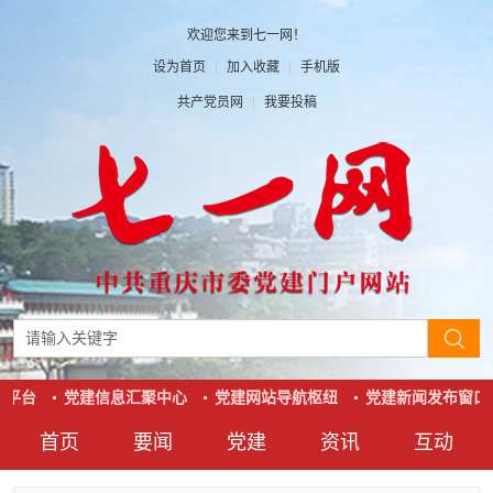
欢迎您来到七一网！
设为首页
|
加入收藏
|
手机版
共产党员网
|
我要投稿
平台
党建信息汇聚中心
党建网站导航枢纽
党建新闻发布窗口
首页
要闻
党建
资讯
互动
要闻
党建
资讯
互动