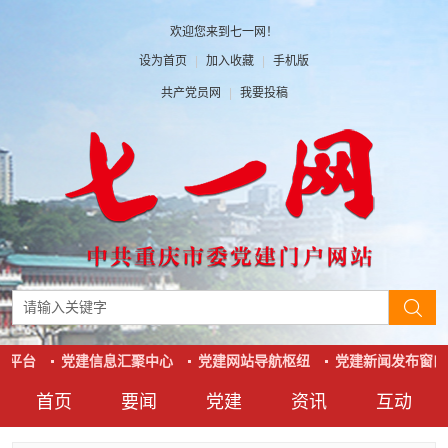
欢迎您来到七一网！
设为首页
|
加入收藏
|
手机版
共产党员网
|
我要投稿
动平台
党建信息汇聚中心
党建网站导航枢纽
党建新闻发布窗口
首页
要闻
党建
资讯
互动
要闻
党建
资讯
互动