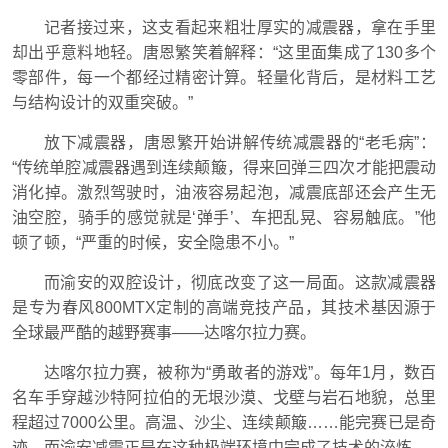
记者接过来，这支看起来粗壮厚实的减震器，拿在手里
却出乎意料地轻。
唐恩繁
笑着解释：“这里面集成了130多个
零部件，每一个都经过精密计算。轻量化背后，是材料工艺
与结构设计的双重突破。”
放下减震器，
唐恩繁
开始讲解传统减震器的“老毛病”：
“传统单腔减震器遇到连续颠簸，得来回弹三四次才能把震动
消化掉。激烈驾驶时，油液容易起泡，减震底部还会产生无
油空腔，骑手的感觉就是‘弹手’、车把乱晃、容易触底。”他
顿了顿，“严重的时候，安全隐患不小。”
而渝安的双腔设计，彻底改变了这一局面。这款减震器
是专为春风800MTX定制的高端竞技产品，其技术基因源于
全球最严酷的越野赛事——达喀尔拉力赛。
达喀尔拉力赛，被称为“勇敢者的游戏”。每年1月，数百
名车手穿越沙特阿拉伯的无垠沙漠、戈壁与岩石地貌，总里
程超过7000公里。高温、沙尘、连续颠簸……能完赛已是奇
迹，而渝安减震正是在这种极端环境中完成了技术的淬炼。