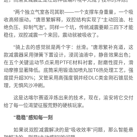
“两个独立气室各司其职——一个支撑车身重量，一个吸
收高频振动。”
唐恩繁
解释，双腔结构实现了“主动回油、杜
绝负压、抑制气泡”。同样一个坑，传统减震要颠三四下才能
稳住，双腔减震一个来回，震动就被吸收了。
“骑上去的感觉就是两个字：丝滑。”
唐恩繁
补充道，这
款减震器采用弹簧下置设计，浸润油液中，静音效果出色；
在五个关键运动节点采用PTFE材料衬套，耐磨性提升，滑
动摩擦显著降低。底筒采用锻造加喷丸加T6热处理工艺，强
度提升超30%；叉管采用高强度钢并经DLC类金刚石镀层处
理，无惧风沙冲刷。
这是达喀尔赛道淬炼出来的技术，现在，渝安将它交付
给了每一位渴望征服荒野的硬核玩家。
“稳稳”感知每一刻
如果说双腔减震解决的是“吸收效率”问题，那么智能悬