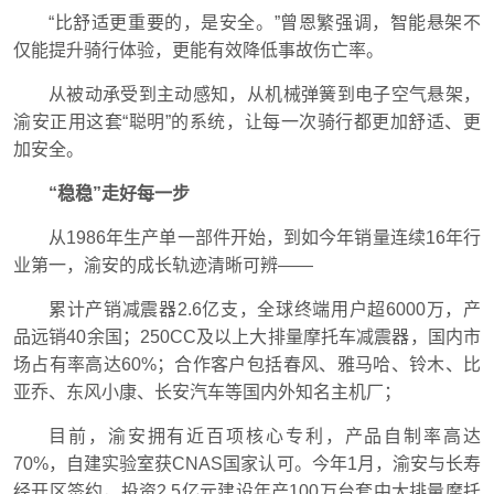
“比舒适更重要的，是安全。”曾恩繁强调，智能悬架不
仅能提升骑行体验，更能有效降低事故伤亡率。
从被动承受到主动感知，从机械弹簧到电子空气悬架，
渝安正用这套“聪明”的系统，让每一次骑行都更加舒适、更
加安全。
“稳稳”走好每一步
从1986年生产单一部件开始，到如今年销量连续16年行
业第一，渝安的成长轨迹清晰可辨——
累计产销减震器2.6亿支，全球终端用户超6000万，产
品远销40余国；250CC及以上大排量摩托车减震器，国内市
场占有率高达60%；合作客户包括春风、雅马哈、铃木、比
亚乔、东风小康、长安汽车等国内外知名主机厂；
目前，渝安拥有近百项核心专利，产品自制率高达
70%，自建实验室获CNAS国家认可。今年1月，渝安与长寿
经开区签约，投资2.5亿元建设年产100万台套中大排量摩托