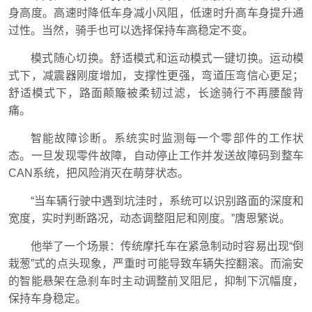
身高度。高速时降低车身减小风阻，低速时升高车身提升通
过性。当然，骑手也可以选择保持车高稳定不变。
模式随心切换。舒适模式和运动模式一键切换。运动模
式下，减震器刚度增加，支撑性更强，弯道压弯信心更足；
舒适模式下，路面颠簸被柔韧过滤，长途骑行不再腰酸背
痛。
智能故障诊断。系统实时监测每一个零部件的工作状
态。一旦发现零件故障，自动停止工作并发送故障码到整车
CAN系统，把风险消灭在萌芽状态。
“当车辆行驶中遇到坑洼时，系统可以识别路面的深度和
宽度，实时判断路况，动态调整阻尼和刚度。”
唐恩繁
说。
他举了一个场景：传统摩托车在紧急制动时容易出现“倒
栽葱”式的点头现象，严重时可能导致车辆失控翻滚。而渝安
的智能悬架在急刹车时主动调整前叉阻尼，抑制下沉幅度，
保持车身稳定。