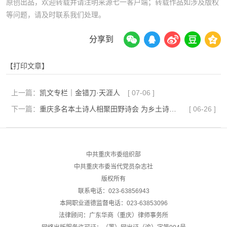
原创出品，欢迎转载并请注明来源七一客户端；转载作品如涉及版权
等问题，请及时联系我们处理。
分享到
【打印文章】
上一篇：
凯文专栏｜金错刀·天涯人
[
07-06
]
下一篇：
重庆多名本土诗人相聚田野诗会 为乡土诗歌创作“开方”
[
06-26
]
中共重庆市委组织部
中共重庆市委当代党员杂志社
版权所有
联系电话：023-63856943
本网职业道德监督电话：023-63853096
法律顾问：广东华商（重庆）律师事务所