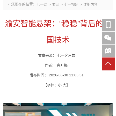
您现在的位置：
七一网
>
要闻
>
七一视角
>
详细内容
时政要闻
党建动态
热点关注
红岩评论
重庆市领导活动报道集
干部工作
学习思考
七一视频
渝安智能悬架：“稳稳”背后的中
干部任免
人才工作
党刊好文
七一文学
党建头条微信公众号
基层组织建设
理论武装
党务知识
国技术
七一视角
作风建设
党史参阅
七一号
七一书院
文章来源：
七一客户端
作者：
冉开梅
发布时间：
2026-06-30 11:05:31
【字体：
小
大
】