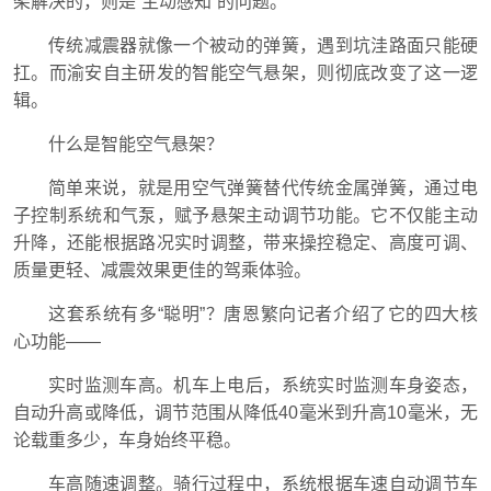
架解决的，则是“主动感知”的问题。
传统减震器就像一个被动的弹簧，遇到坑洼路面只能硬
扛。而渝安自主研发的智能空气悬架，则彻底改变了这一逻
辑。
什么是智能空气悬架？
简单来说，就是用空气弹簧替代传统金属弹簧，通过电
子控制系统和气泵，赋予悬架主动调节功能。它不仅能主动
升降，还能根据路况实时调整，带来操控稳定、高度可调、
质量更轻、减震效果更佳的驾乘体验。
这套系统有多“聪明”？
唐恩繁
向记者介绍了它的四大核
心功能——
实时监测车高。机车上电后，系统实时监测车身姿态，
自动升高或降低，调节范围从降低40毫米到升高10毫米，无
论载重多少，车身始终平稳。
车高随速调整。骑行过程中，系统根据车速自动调节车