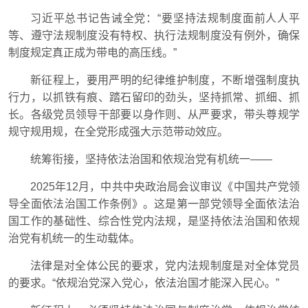
习近平总书记告诫全党：“要坚持法规制度面前人人平
等、遵守法规制度没有特权、执行法规制度没有例外，确保
制度规定真正成为带电的高压线。”
新征程上，要用严明的纪律维护制度，不断增强制度执
行力，以抓铁有痕、踏石留印的劲头，坚持抓常、抓细、抓
长。各级党员领导干部要以身作则、从严要求，带头尊规学
规守规用规，在全党形成强大示范带动效应。
统筹衔接，坚持依法治国和依规治党有机统一——
2025年12月，中共中央政治局会议审议《中国共产党领
导全面依法治国工作条例》。这是第一部党领导全面依法治
国工作的基础性、综合性党内法规，是坚持依法治国和依规
治党有机统一的生动载体。
法律是对全体公民的要求，党内法规制度是对全体党员
的要求。“依规治党深入党心，依法治国才能深入民心。”