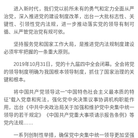
进入新时代，我们党以前所未有的勇气和定力全面从严
治党，深入推进党的建设制度改革，出台一大批标志性、关
键性、引领性党内法规，进一步推动落实党的领导有制可
循、从严管党治党有规可依。
坚持服务党和国家工作大局，是推进党内法规制度建设
必须牢牢把握的一条重大原则。
2019年10月31日，党的十九届四中全会闭幕。全会将党
的领导制度明确为我国根本领导制度，抓住了国家治理的关
键和根本。
将中国共产党领导这一“中国特色社会主义最本质的特
征”载入党章和宪法，强化党中央决策议事协调机构职能作
用，出台《中共中央政治局关于加强和维护党中央集中统一
领导的若干规定》《中国共产党重大事项请示报告条例》等
党内法规……
一系列创制性举措，确保党中央集中统一领导更加坚强