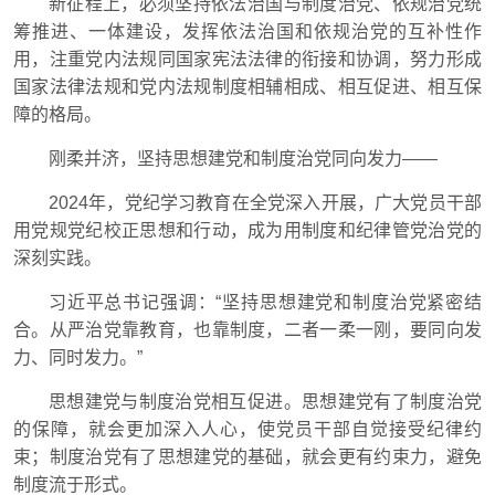
新征程上，必须坚持依法治国与制度治党、依规治党统
筹推进、一体建设，发挥依法治国和依规治党的互补性作
用，注重党内法规同国家宪法法律的衔接和协调，努力形成
国家法律法规和党内法规制度相辅相成、相互促进、相互保
障的格局。
刚柔并济，坚持思想建党和制度治党同向发力——
2024年，党纪学习教育在全党深入开展，广大党员干部
用党规党纪校正思想和行动，成为用制度和纪律管党治党的
深刻实践。
习近平总书记强调：“坚持思想建党和制度治党紧密结
合。从严治党靠教育，也靠制度，二者一柔一刚，要同向发
力、同时发力。”
思想建党与制度治党相互促进。思想建党有了制度治党
的保障，就会更加深入人心，使党员干部自觉接受纪律约
束；制度治党有了思想建党的基础，就会更有约束力，避免
制度流于形式。