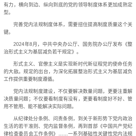
有力，横向到边、纵向到底的党的领导制度体系更加成熟定
型。
完善党内法规制度体系，需要扭住提高制度质量这个关
键。
2024年8月，中共中央办公厅、国务院办公厅发布《整
治形式主义为基层减负若干规定》。
形式主义、官僚主义是实现新时代新征程党的使命任务
的大敌。规定的出台，为深化拓展整治形式主义为基层减负
工作提供重要制度遵循。
党内法规制度建设，不仅要解决数量问题，更要注重解
决质量问题；不仅要看制度有没有，更要看制度好不好、管
用不管用、能不能解决实际问题。
从纪律处分条例、问责条例，到关于新形势下党内政治
生活的若干准则、党内监督条例，再到首部《中国共产党纪
律检查委员会工作条例》……一系列基础性关键性党内法规