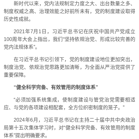
新时代以来，党内法规制定力度之大、出台数量之多、
制度权威之高、治理效能之好前所未有，党的制度建设取得
历史性成就。
2021年7月1日，习近平总书记在庆祝中国共产党成立
100周年大会上指出，我们“坚持依规治党、形成比较完善的
党内法规体系”。
在习近平总书记引领下，党的制度建设地位更加突出，
制度治党、依规治党思路更加清晰，为全面从严治党提供了
重要保障。
“健全科学完备、有效管用的制度体系”
“必须加强系统集成，使制度建设与管党治党需要相适
应、与党的各项建设相配套，全方位织密制度的笼子。”
2024年6月，习近平总书记在主持二十届中共中央政治
局第十五次集体学习时，对“健全科学完备、有效管用的制度
体系”提出明确要求。