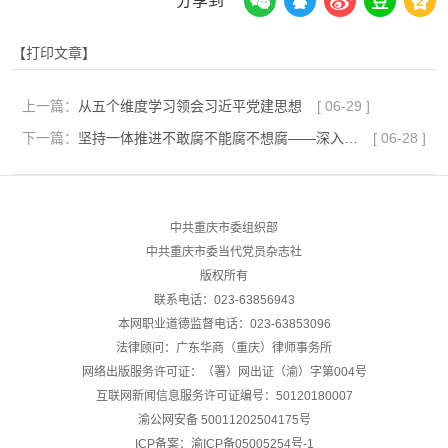
分享到
【打印文章】
上一篇：
从五个维度学习领会习近平党建思想
[
06-29
]
下一篇：
坚持一体推进不敢腐不能腐不想腐——深入学习贯彻习近平党建思想系列述评之十二
[
06-28
]
中共重庆市委组织部
中共重庆市委当代党员杂志社
版权所有
联系电话：023-63856943
本网职业道德监督电话：023-63853096
法律顾问：广东华商（重庆）律师事务所
网络出版服务许可证：（署）网出证（渝）字第004号
互联网新闻信息服务许可证编号：50120180007
渝公网安备
50011202504175号
ICP备案：渝ICP备05005254号-1