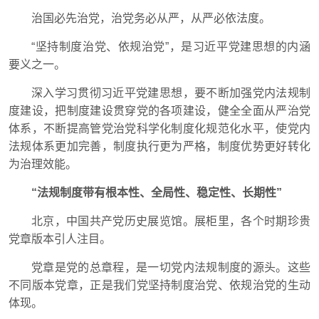
治国必先治党，治党务必从严，从严必依法度。
“坚持制度治党、依规治党”，是习近平党建思想的内涵
要义之一。
深入学习贯彻习近平党建思想，要不断加强党内法规制
度建设，把制度建设贯穿党的各项建设，健全全面从严治党
体系，不断提高管党治党科学化制度化规范化水平，使党内
法规体系更加完善，制度执行更为严格，制度优势更好转化
为治理效能。
“法规制度带有根本性、全局性、稳定性、长期性”
北京，中国共产党历史展览馆。展柜里，各个时期珍贵
党章版本引人注目。
党章是党的总章程，是一切党内法规制度的源头。这些
不同版本党章，正是我们党坚持制度治党、依规治党的生动
体现。