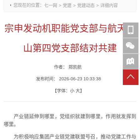
您现在的位置：
七一网
>
党建
>
党建动态
>
详细内容
时政要闻
党建动态
热点关注
红岩评论
重庆市领导活动报道集
干部工作
学习思考
七一视频
宗申发动机职能党支部与航天巴
干部任免
人才工作
党刊好文
七一文学
党建头条微信公众号
基层组织建设
理论武装
党务知识
山第四党支部结对共建
七一视角
作风建设
党史参阅
七一号
七一书院
作者：
郑凯航
发布时间：
2026-06-23 10:33:38
【字体：
小
大
】
产业链延伸到哪里，党组织就建到哪里，作用就发挥到
哪里。
为积极响应集团产业链党建联盟号召，推动党建工作与