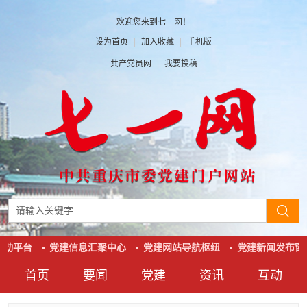
欢迎您来到七一网！
设为首页
|
加入收藏
|
手机版
共产党员网
|
我要投稿
互动平台
党建信息汇聚中心
党建网站导航枢纽
党建新闻发布窗
首页
要闻
党建
资讯
互动
要闻
党建
资讯
互动