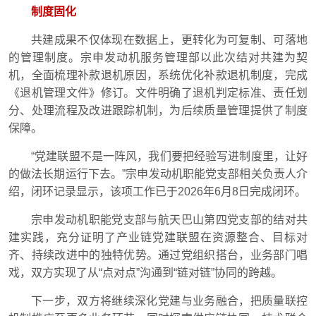
制度固化
共建成果不仅体现在数据上，更转化为可复制、可落地
的管理制度。宗申发动机服务管理部以此次结对共建为契
机，全面梳理补款退机原因，系统优化补款退机制度，完成
《退机管理文件》修订。文件明确了退机判定标准、责任划
分、处理流程及改进跟踪机制，为后续质量管理提供了制度
保障。
“党建联盟不是一阵风，我们要把经验写进制度里，让好
的做法长期运行下去。”
宗申发动机职能党支部相关负责人介
绍，
闭环记录显示，该项工作已于2026年6月8日完成闭环。
宗申发动机职能党支部与航天巴山第四党支部的结对共
建实践，充分证明了产业链党建联盟在资源整合、目标对
齐、持续改进中的独特优势。通过党组织搭台，业务部门唱
戏，双方实现了从“点对点”沟通到“链对链”协同的跨越。
下一步，双方将继续深化党建与业务融合，把质量联控