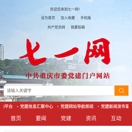
欢迎您来到七一网！
设为首页
|
加入收藏
|
手机版
共产党员网
|
我要投稿
动平台
党建信息汇聚中心
党建网站导航枢纽
党建新闻发布窗
首页
要闻
党建
资讯
互动
要闻
党建
资讯
互动