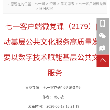
七一网
>
资讯
>
学习思考
>
七一客户端微党课
您现在的位置：
时政要闻
党建动态
热点关注
红岩评论
>
详细内容
重庆市领导活动报道集
干部工作
学习思考
七一视频
干部任免
人才工作
党刊好文
七一文学
七一客户端微党课（2179）|推
党建头条微信公众号
基层组织建设
理论武装
党务知识
七一视角
作风建设
党史参阅
七一号
动基层公共文化服务高质量发展
七一书院
要以数字技术赋能基层公共文化
服务
文章来源：
七一客户端/《党课参考》
作者：
龙小农
发布时间：
2026-06-17 15:21:19