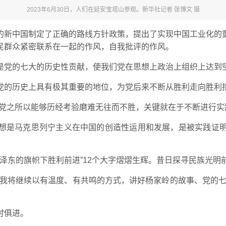
2023年6月30日，人们在延安宝塔山参观。新华社记者 张博文 摄
的新中国制定了正确的路线方针政策，提出了实现中国工业化的
民群众紧密联系在一起的作风，自我批评的作风。
是党的七大的历史性贡献，使我们党在思想上政治上组织上达到
党的历史上具有极其重要的地位，为党后来不断从胜利走向胜利
党之所以能够历经考验磨难无往而不胜，关键就在于不断进行实
想是马克思列宁主义在中国的创造性运用和发展，是被实践证
毛泽东的旗帜下胜利前进”12个大字熠熠生辉。昔日探寻民族光
。我将继续以有温度、有共鸣的方式，讲好杨家岭的故事、党的七
时俱进。