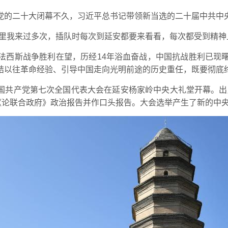
党的二十大闭幕不久，习近平总书记带领新当选的二十届中共中
里我来过多次，插队时每次到延安都要来看看，每次都受到精神
法西斯战争胜利在望，历经14年浴血奋战，中国抗战胜利已现
结以往革命经验、引导中国走向光明前途的历史重任，既要彻底
，中国共产党第七次全国代表大会在延安杨家岭中央大礼堂开幕。出
《论联合政府》政治报告并作口头报告。大会选举产生了新的中