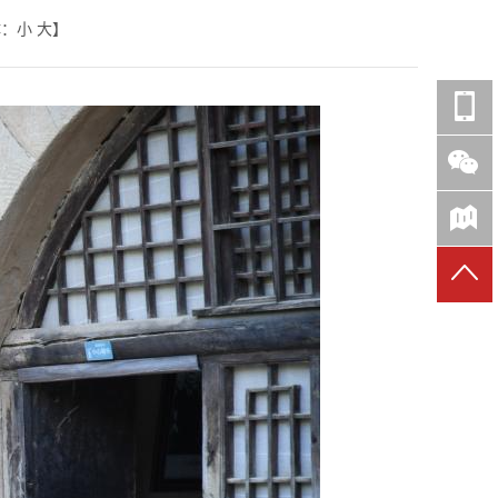
体：
小
大
】