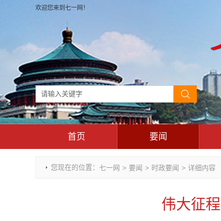
欢迎您来到七一网！
首页
要闻
时政要闻
您现在的位置：
七一网
>
要闻
>
时政要闻
>
详细内容
重庆市领导活动报道集
干部任免
伟大征程
理论武装
七一视角