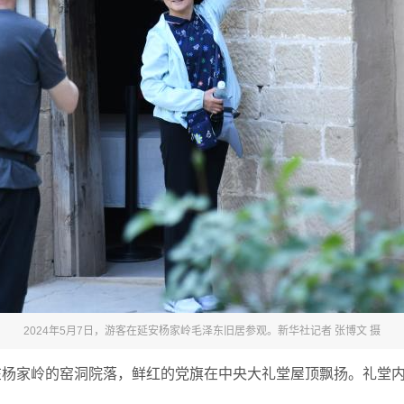
2024年5月7日，游客在延安杨家岭毛泽东旧居参观。新华社记者 张博文 摄
在杨家岭的窑洞院落，鲜红的党旗在中央大礼堂屋顶飘扬。礼堂内