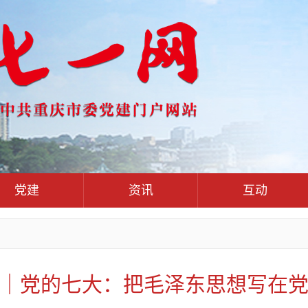
党建
资讯
互动
党群联系互
党建动态
热点关注
红岩评论
干部工作
学习思考
七一视频
人才工作
党刊好文
七一文学
｜党的七大：把毛泽东思想写在
基层组织建设
党务知识
党建头条微信公众号
作风建设
党史参阅
七一号