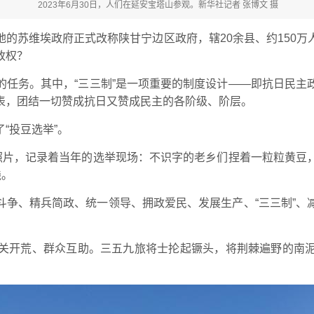
2023年6月30日，人们在延安宝塔山参观。新华社记者 张博文 摄
的苏维埃政府正式改称陕甘宁边区政府，辖20余县、约150
政权？
的任务。其中，“三三制”是一项重要的制度设计——即抗日民主
表，团结一切赞成抗日又赞成民主的各阶级、阶层。
“投豆选举”。
老照片，记录着当年的选举现场：不识字的老乡们捏着一粒粒黄豆
践。
斗争、精兵简政、统一领导、拥政爱民、发展生产、“三三制”、
关开荒、群众互助。三五九旅将士抡起镢头，将荆棘遍野的南泥湾