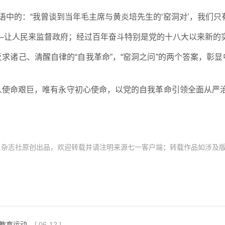
语中的：“我曾谈到当年毛主席与黄炎培先生的‘窑洞对’，我们只
—让人民来监督政府；经过百年奋斗特别是党的十八大以来新的
反求诸己、清醒自律的“自我革命”，“窑洞之问”的两个答案，彰
党人使命艰巨，唯有永守初心使命，以党的自我革命引领全面从严
员杂志社原创出品，欢迎转载并请注明来源七一客户端；转载作品如涉及
教育运动
[
06-12
]