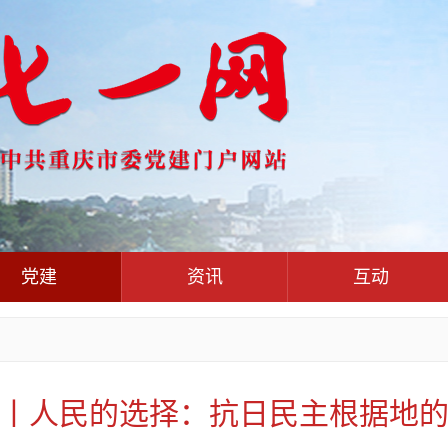
党建
资讯
互动
党群联系互动
党建动态
热点关注
红岩评论
干部工作
学习思考
七一视频
人才工作
党刊好文
七一文学
丨人民的选择：抗日民主根据地
基层组织建设
党务知识
党建头条微信公众号
作风建设
党史参阅
七一号