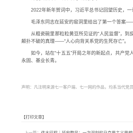
2022年新年贺词中，习近平总书记回望历史，一
毛泽东同志在延安的窑洞里给出了第一个答案—
从粗瓷碗里那粒粒黄豆所见证的“人民监督”，到
颠扑不破的真理——“人心向背关系党的生死存亡”。
如今，站在“十五五”开局之年的新起点，共产
永固、基业长青。
声明：凡注明来源七一客户端、七一网的作品，均系当代党
【打印文章】
上一篇：
伟大征程｜延安整风：一次深刻的马克思主义思想