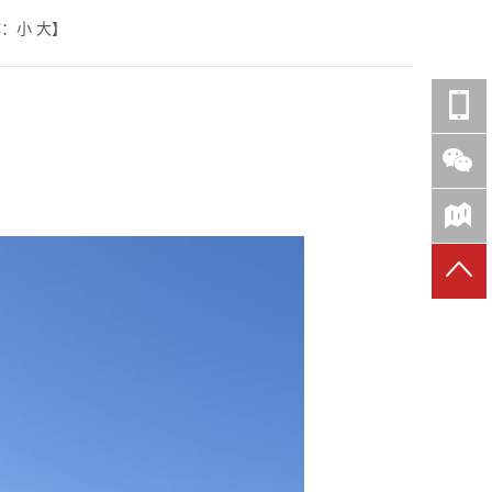
体：
小
大
】