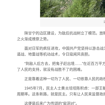
陕甘宁的边区建设，为敌后抗战树立了模范。放
之火渐成燎原之势。
面对日军的疯狂进攻，中国共产党坚持以游击战
道战、地雷战等机动战术，令日寇闻风丧胆。
“到敌人后方去，把鬼子赶出境……”在近百万平
了人民的支持，就没有战胜不了的困难。
正是靠着这种一切为了人民、一切依靠人民的政
1945年7月，民主人士黄炎培坦陈积虑：一部
周期率。这条新路，就是民主。只有让人民来监督政
这便是后来广为传颂的“窑洞对”。