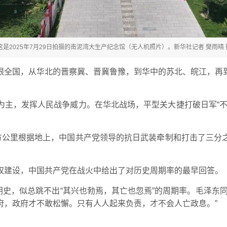
这是2025年7月29日拍摄的南泥湾大生产纪念馆（无人机照片）。新华社记者 樊雨晴 
眼全国，从华北的晋察冀、晋冀鲁豫，到华中的苏北、皖江，再
为主，发挥人民战争威力。在华北战场，平型关大捷打破日军“不
方公里根据地上，中国共产党领导的抗日武装牵制和打击了三分
权建设，中国共产党在战火中给出了对历史周期率的最早回答。
王朝史，似总跳不出“其兴也勃焉，其亡也忽焉”的周期率。毛泽东
府，政府才不敢松懈。只有人人起来负责，才不会人亡政息。”