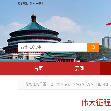
欢迎您来到七一网！
首页
要闻
时政要闻
您现在的位置：
七一网
>
党建
>
党建动态
>
详细内容
重庆市领导活动报道集
干部任免
伟大征程
理论武装
七一视角