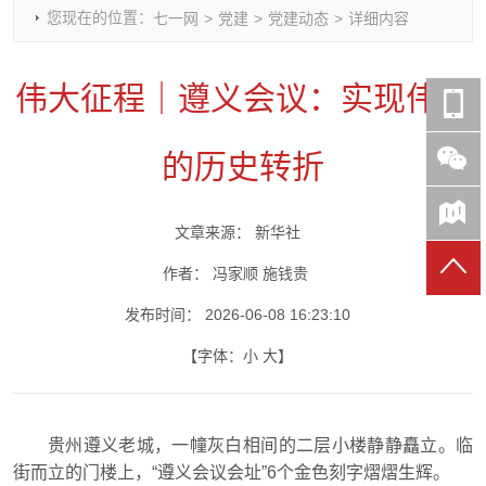
您现在的位置：
七一网
>
党建
>
党建动态
>
详细内容
时政要闻
党建动态
热点关注
红岩评论
重庆市领导活动报道集
干部工作
学习思考
七一视频
伟大征程｜遵义会议：实现伟大
干部任免
人才工作
党刊好文
七一文学
党建头条微信公众号
基层组织建设
理论武装
党务知识
的历史转折
七一视角
作风建设
党史参阅
七一号
七一书院
文章来源：
新华社
作者：
冯家顺 施钱贵
发布时间：
2026-06-08 16:23:10
【字体：
小
大
】
贵州遵义老城，一幢灰白相间的二层小楼静静矗立。临
街而立的门楼上，“遵义会议会址”6个金色刻字熠熠生辉。