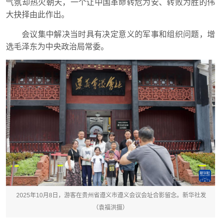
气氛却热火朝天，一个让中国革命转危为安、转败为胜的伟
大抉择由此作出。
会议集中解决当时具有决定意义的军事和组织问题，增
选毛泽东为中央政治局常委。
2025年10月8日，游客在贵州省遵义市遵义会议会址合影留念。新华社发
（袁福洪摄）