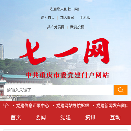
欢迎您来到七一网！
设为首页
|
加入收藏
|
手机版
共产党员网
|
我要投稿
平台
党建信息汇聚中心
党建网站导航枢纽
党建新闻发布窗口
首页
要闻
党建
资讯
互动
要闻
党建
资讯
互动