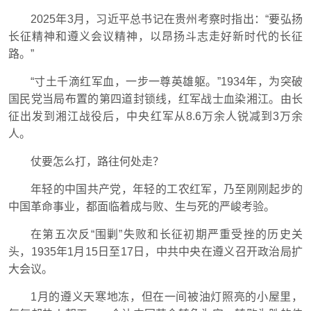
2025年3月，习近平总书记在贵州考察时指出：“要弘扬
长征精神和遵义会议精神，以昂扬斗志走好新时代的长征
路。”
“寸土千滴红军血，一步一尊英雄躯。”1934年，为突破
国民党当局布置的第四道封锁线，红军战士血染湘江。由长
征出发到湘江战役后，中央红军从8.6万余人锐减到3万余
人。
仗要怎么打，路往何处走？
年轻的中国共产党，年轻的工农红军，乃至刚刚起步的
中国革命事业，都面临着成与败、生与死的严峻考验。
在第五次反“围剿”失败和长征初期严重受挫的历史关
头，1935年1月15日至17日，中共中央在遵义召开政治局扩
大会议。
1月的遵义天寒地冻，但在一间被油灯照亮的小屋里，