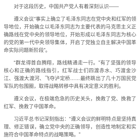
对于这段历史，中国共产党人有着深刻认识——
遵义会议“事实上确立了毛泽东同志在党中央和红军的领
导地位，开始确立以毛泽东同志为主要代表的马克思主义正
确路线在党中央的领导地位，开始形成以毛泽东同志为核心
的党的第一代中央领导集体，开启了党独立自主解决中国革
命实际问题新阶段”。
“群龙得首自腾翔，路线精通走一行。”有了坚强的领导
核心和正确的路线指引，红军战士们四渡赤水、巧渡金沙
江、强渡大渡河、飞夺泸定桥……最终跳出了几十万国民党
军队的包围圈，取得战略转移中具有决定意义的胜利。
遵义会议，在极端危急的历史关头，挽救了党、挽救了
红军、挽救了中国革命。
习近平总书记深刻指出：“遵义会议的鲜明特点是坚持真
理、修正错误，确立党中央的正确领导，创造性地制定和实
施符合中国革命特点的战略策略。”