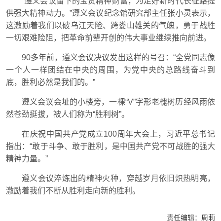
“遵义会议留下的宝贵精神财富，为走好新时代长征路提
供强大精神动力。”遵义会议纪念馆研究部主任张小灵表示，
这激励着我们以破乌江天险、跨娄山雄关的气魄，勇于战胜
一切艰难险阻，把革命前辈开创的伟大事业继续推向前进。
90多年前，遵义会议决议发出这样的号召：“全党同志像
一个人一样团结在中央的周围，为党中央的总路线奋斗到
底，胜利必然是我们的。”
遵义会议会址的小楼旁，一棵“V”字形老槐树历经风雨依
然苍劲挺拔，被人们称为“胜利树”。
在庆祝中国共产党成立100周年大会上，习近平总书记
指出：“敢于斗争、敢于胜利，是中国共产党不可战胜的强大
精神力量。”
遵义会议淬炼出的精神火种，穿越岁月依旧炽热明亮，
激励着我们不断从胜利走向新的胜利。
责任编辑：
周莉