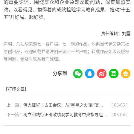
的重要论述，围绕群众和企业急难愁盼问题，深查细照实
改，以看得见、摸得着的成效检验学习教育成果，推动“十五
五”开好局、起好步。
责任编辑：
刘露
声明：凡注明来源七一客户端、七一网的作品，均系当代党员杂志社
原创出品，欢迎转载并请注明来源七一客户端；转载作品如涉及版权
等问题，请及时联系我们处理。
分享到
【打印文章】
上一篇：
伟大征程｜古田会议：从“星星之火”到“复兴炬火”
[
06-05
]
下一篇：
树立和践行正确政绩观学习教育中央指导组工作座谈会暨继续派出中央指导组培训会议召开 石泰峰出席并讲话 刘金国主持会议
[
06-04
]