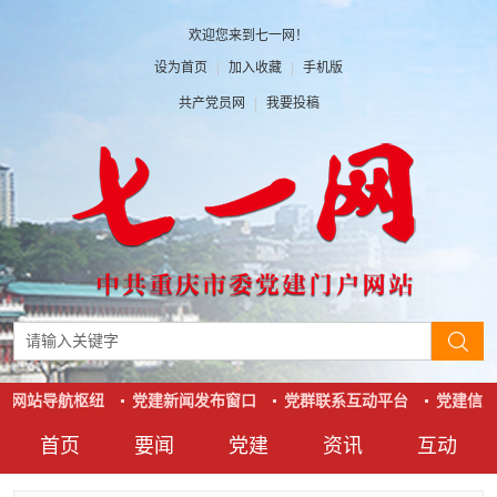
欢迎您来到七一网！
设为首页
|
加入收藏
|
手机版
共产党员网
|
我要投稿
建网站导航枢纽
党建新闻发布窗口
党群联系互动平台
党建信息
首页
要闻
党建
资讯
互动
要闻
党建
资讯
互动