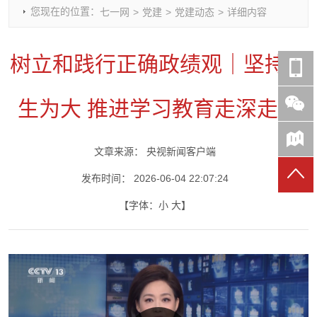
您现在的位置：
七一网
>
党建
>
党建动态
>
详细内容
时政要闻
党建动态
热点关注
红岩评论
重庆市领导活动报道集
干部工作
学习思考
七一视频
树立和践行正确政绩观｜坚持民
干部任免
人才工作
党刊好文
七一文学
党建头条微信公众号
基层组织建设
理论武装
党务知识
生为大 推进学习教育走深走实
七一视角
作风建设
党史参阅
七一号
七一书院
文章来源：
央视新闻客户端
发布时间：
2026-06-04 22:07:24
【字体：
小
大
】