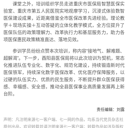
课堂之外，培训组织学员走进重庆市医保局智慧医保实
验室、重庆市第五人民医院实地观摩学习，沉浸式体验数智
医保建设成果，近距离借鉴全市医保改革先进经验。理论教
学＋现场实操＋互动答疑的立体化教学模式，全方位提升了
医保队伍的政策理解力、改革执行力和基层服务力，助力各
项医保惠民政策精准直达、落地见效。
参训学员纷纷点赞本次培训，称内容“接地气、解难题、
超解渴”。下一步，酉阳县医保局将以此次培训为契机，常态
化推进队伍专业化、数字化、规范化建设，持续锻造新时代
医保铁军，持续深化数字医保改革、优化医疗保障服务，以
过硬的队伍实力、优质的民生服务，不断提升群众医保获得
感、幸福感、安全感，推动全县医保事业高质量发展再上新
台阶。
责任编辑：
刘露
声明：凡注明来源七一客户端、七一网的作品，均系当代党员杂志社
原创出品，欢迎转载并请注明来源七一客户端；转载作品如涉及版权