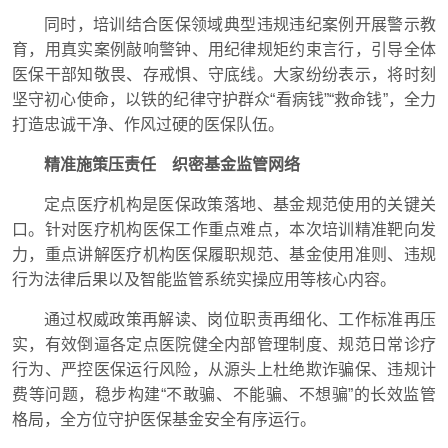
同时，培训结合医保领域典型违规违纪案例开展警示教
育，用真实案例敲响警钟、用纪律规矩约束言行，引导全体
医保干部知敬畏、存戒惧、守底线。大家纷纷表示，将时刻
坚守初心使命，以铁的纪律守护群众“看病钱”“救命钱”，全力
打造忠诚干净、作风过硬的医保队伍。
精准施策压责任 织密基金监管网络
定点医疗机构是医保政策落地、基金规范使用的关键关
口。针对医疗机构医保工作重点难点，本次培训精准靶向发
力，重点讲解医疗机构医保履职规范、基金使用准则、违规
行为法律后果以及智能监管系统实操应用等核心内容。
通过权威政策再解读、岗位职责再细化、工作标准再压
实，有效倒逼各定点医院健全内部管理制度、规范日常诊疗
行为、严控医保运行风险，从源头上杜绝欺诈骗保、违规计
费等问题，稳步构建“不敢骗、不能骗、不想骗”的长效监管
格局，全方位守护医保基金安全有序运行。