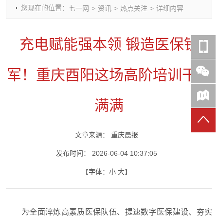
您现在的位置：
七一网
>
资讯
>
热点关注
>
详细内容
时政要闻
党建动态
热点关注
红岩评论
重庆市领导活动报道集
干部工作
学习思考
七一视频
充电赋能强本领 锻造医保铁
干部任免
人才工作
党刊好文
七一文学
党建头条微信公众号
基层组织建设
理论武装
党务知识
军！重庆酉阳这场高阶培训干货
七一视角
作风建设
党史参阅
七一号
七一书院
满满
文章来源：
重庆晨报
发布时间：
2026-06-04 10:37:05
【字体：
小
大
】
为全面淬炼高素质医保队伍、提速数字医保建设、夯实