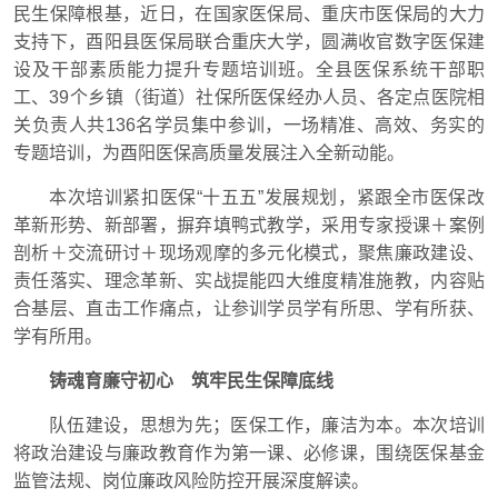
民生保障根基，近日，在国家医保局、重庆市医保局的大力
支持下，酉阳县医保局联合重庆大学，圆满收官数字医保建
设及干部素质能力提升专题培训班。全县医保系统干部职
工、39个乡镇（街道）社保所医保经办人员、各定点医院相
关负责人共136名学员集中参训，一场精准、高效、务实的
专题培训，为酉阳医保高质量发展注入全新动能。
本次培训紧扣医保“十五五”发展规划，紧跟全市医保改
革新形势、新部署，摒弃填鸭式教学，采用专家授课＋案例
剖析＋交流研讨＋现场观摩的多元化模式，聚焦廉政建设、
责任落实、理念革新、实战提能四大维度精准施教，内容贴
合基层、直击工作痛点，让参训学员学有所思、学有所获、
学有所用。
铸魂育廉守初心 筑牢民生保障底线
队伍建设，思想为先；医保工作，廉洁为本。本次培训
将政治建设与廉政教育作为第一课、必修课，围绕医保基金
监管法规、岗位廉政风险防控开展深度解读。