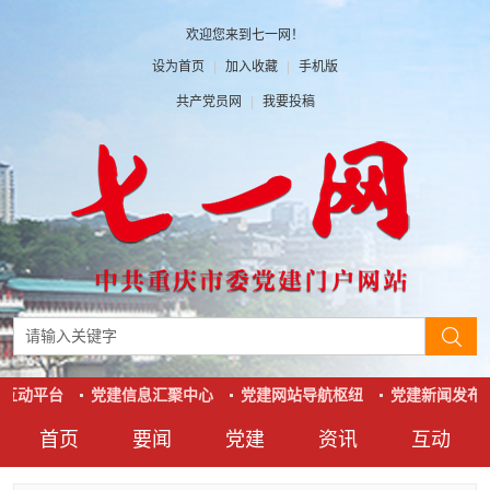
欢迎您来到七一网！
设为首页
|
加入收藏
|
手机版
共产党员网
|
我要投稿
互动平台
党建信息汇聚中心
党建网站导航枢纽
党建新闻发布
首页
要闻
党建
资讯
互动
要闻
党建
资讯
互动