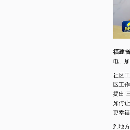
福建省
电、加
社区
区工作
提出“
如何
更幸福
到地