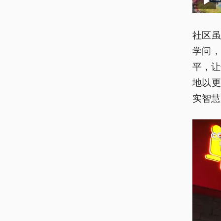
社区
学问
平，让
地以
实智慧