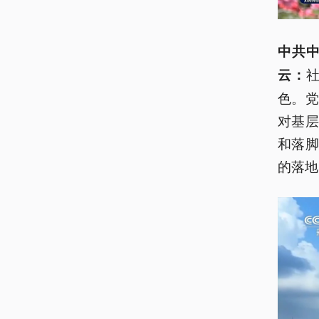
中共
云：
色。
对基
和落
的落地