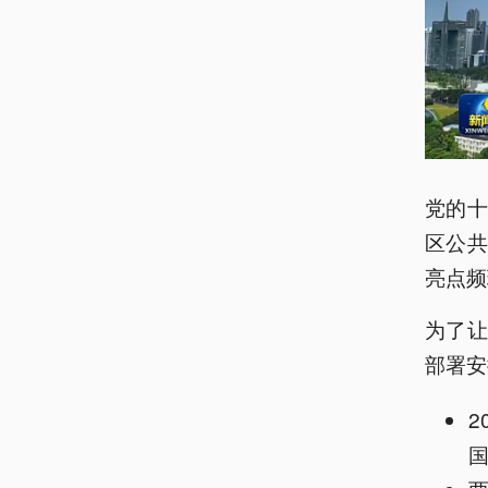
党的
区公
亮点频
为了
部署安
2