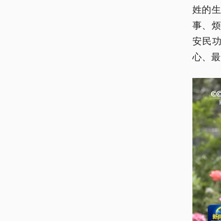
姓的
事、
安民
心、最