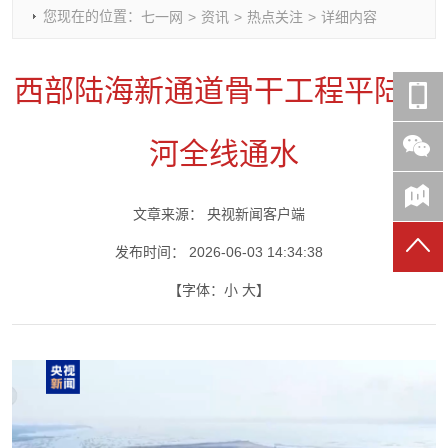
您现在的位置：
七一网
>
资讯
>
热点关注
>
详细内容
时政要闻
党建动态
热点关注
红岩评论
重庆市领导活动报道集
干部工作
学习思考
七一视频
西部陆海新通道骨干工程平陆运
干部任免
人才工作
党刊好文
七一文学
党建头条微信公众号
基层组织建设
理论武装
党务知识
河全线通水
七一视角
作风建设
党史参阅
七一号
七一书院
文章来源：
央视新闻客户端
发布时间：
2026-06-03 14:34:38
【字体：
小
大
】