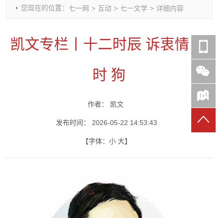
您现在的位置：
七一网
>
互动
>
七一文学
>
详细内容
时政要闻
党建动态
热点关注
红岩评论
重庆市领导活动报道集
干部工作
学习思考
七一视频
凯文专栏丨十二时辰 诉衷情 戌
干部任免
人才工作
党刊好文
七一文学
党建头条微信公众号
基层组织建设
理论武装
党务知识
时 狗
七一视角
作风建设
党史参阅
七一号
七一书院
作者：
凯文
发布时间：
2026-05-22 14:53:43
【字体：
小
大
】