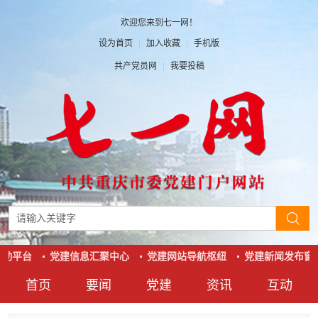
欢迎您来到七一网！
设为首页
|
加入收藏
|
手机版
共产党员网
|
我要投稿
动平台
党建信息汇聚中心
党建网站导航枢纽
党建新闻发布窗
首页
要闻
党建
资讯
互动
要闻
党建
资讯
互动