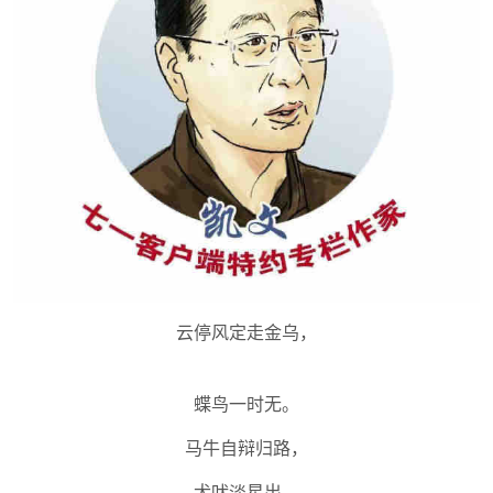
云停风定走金乌，
蝶鸟一时无。
马牛自辩归路，
犬吠淡星出。