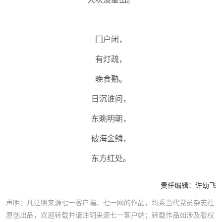
门户闭，
有灯疏，
晚食熟。
日沉谁问，
东眺明朝，
破海金鳞，
东方红处。
责任编辑：
许幼飞
声明：凡注明来源七一客户端、七一网的作品，均系当代党员杂志社
原创出品，欢迎转载并请注明来源七一客户端；转载作品如涉及版权