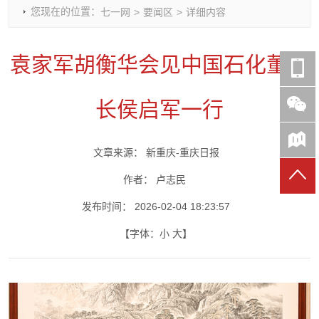
您现在的位置：
七一网
>
要闻区
>
详细内容
时政要闻
党建动态
热点关注
红岩评论
重庆市领导活动报道集
干部工作
学习思考
七一视频
袁家军胡衡华会见中国石化董事
干部任免
人才工作
党刊好文
七一文学
党建头条微信公众号
基层组织建设
理论武装
党务知识
长侯启军一行
七一视角
作风建设
党史参阅
七一号
七一书院
文章来源：
新重庆-重庆日报
作者：
卢志民
发布时间：
2026-02-04 18:23:57
【字体：
小
大
】