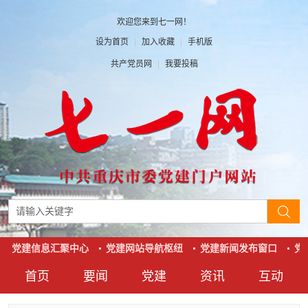
欢迎您来到七一网！
设为首页
|
加入收藏
|
手机版
共产党员网
|
我要投稿
党建信息汇聚中心
党建网站导航枢纽
党建新闻发布窗口
党
首页
要闻
党建
资讯
互动
要闻
党建
资讯
互动