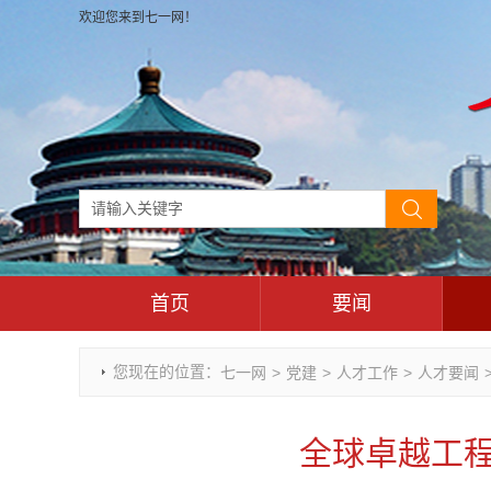
欢迎您来到七一网！
首页
要闻
时政要闻
您现在的位置：
七一网
>
党建
>
人才工作
>
人才要闻
重庆市领导活动报道集
干部任免
全球卓越工程
理论武装
七一视角