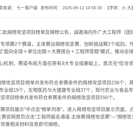
章来源：
七一客户端
发布时间：
2025-09-12 10:55:30
【字体：
小
大
七一书院
二批揭榜攻坚项目榜单及揭榜公告，诚邀海内外广大工程师（团
赛和专项赛2个赛道，主体赛设揭榜攻坚赛、创新挑战赛2个组别。
过“面向全球＋单位出题＋大赛搭台＋工程师答题”模式，推动全
”核心机制，赛道布局方面在原有8大专业组基础上，首次在“综合
批揭榜攻坚项目榜单共发布符合参赛条件的揭榜攻坚项目236个，
专业组19个，生物医药与大健康专业组37个，现代农业与食品专
攻坚项目榜单共发布符合参赛条件的揭榜攻坚项目550个。
赛项目展示”中点击“榜单列表”，进入揭榜攻坚项目展示页面
赛官网首页点击“工程师报名通道·主体赛揭榜攻坚赛”—“揭榜
容完善相关材料信息即可揭榜。