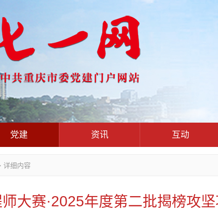
党建
资讯
互动
党群联系互
党建动态
热点关注
红岩评论
>
详细内容
干部工作
学习思考
七一视频
人才工作
党刊好文
七一文学
师大赛·2025年度第二批揭榜攻
基层组织建设
党务知识
党建头条微信公众号
作风建设
党史参阅
七一号