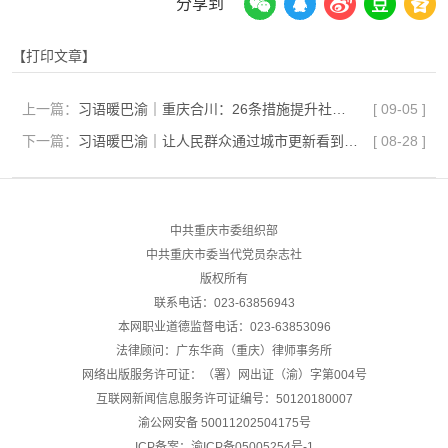
分享到
【打印文章】
上一篇：
习语暖巴渝｜重庆合川：26条措施提升社会治理效能
[
09-05
]
下一篇：
习语暖巴渝｜让人民群众通过城市更新看到变化、得到实惠
[
08-28
]
中共重庆市委组织部
中共重庆市委当代党员杂志社
版权所有
联系电话：023-63856943
本网职业道德监督电话：023-63853096
法律顾问：广东华商（重庆）律师事务所
网络出版服务许可证：（署）网出证（渝）字第004号
互联网新闻信息服务许可证编号：50120180007
渝公网安备
50011202504175号
ICP备案：渝ICP备05005254号-1