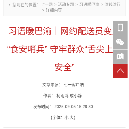
七一网
>
活动专题
>
习语暖巴渝
>
渝践渝行
您现在的位置：
时政要闻
党建动态
热点关注
红岩评论
>
详细内容
重庆市领导活动报道集
干部工作
学习思考
七一视频
干部任免
人才工作
党刊好文
七一文学
习语暖巴渝｜网约配送员变身
党建头条微信公众号
基层组织建设
理论武装
党务知识
七一视角
作风建设
党史参阅
七一号
“食安哨兵” 守牢群众“舌尖上的
七一书院
安全”
文章来源：
七一客户端
作者：
柯雨鸿 成小静
发布时间：
2025-09-05 15:29:30
【字体：
小
大
】