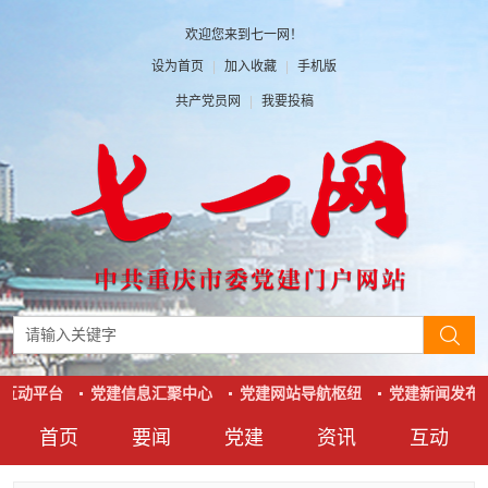
欢迎您来到七一网！
设为首页
|
加入收藏
|
手机版
共产党员网
|
我要投稿
互动平台
党建信息汇聚中心
党建网站导航枢纽
党建新闻发布
首页
要闻
党建
资讯
互动
要闻
党建
资讯
互动