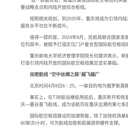
“这一数据背后，是重庆建设国际航空枢纽的关键
要战略支点和内陆开放综合枢纽。
按照相关规划，到2035年，重庆将成为引领内陆
服务水平也在不断提升。
值得一提的是，2024年8月，民航局联合国家发
位列其中，被赋予打造区位门户复合型国际航空枢纽
重庆邮电大学经济管理学院院长何建洪表示，新
打造引领内陆开放的国际航空枢纽奠定坚实基础。
加密航线 “空中丝绸之路”越飞越广
北京时间4月8日6∶25，一架目的地为俄罗斯
事实上，在T3B航站楼投用前后，重庆新开和恢
庆—曼谷直飞航线，成为该航司在重庆出港的第七条
国际航空枢纽建设的加速势能，除了加快机场基础
60架次/小时，可为航线加密和拓展提供硬件支撑。