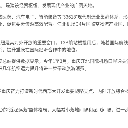
里，是建设经贸枢纽、发展现代产业的广阔天地。
医药、汽车电子、智能装备等“33618”现代制造业集群体系
业，促进要素资源高效配置。江北机场C4片区临空物流产业区、
。
枢纽是其对外开放的重要窗口。T3B航站楼投用后，随着国际航
系，提升重庆在国际经济合作中的地位。
总站提供数据显示，今年1至3月，重庆江北国际机场口岸通关流
未来几年航空运力提升将进一步带动旅游消费。
赋予重庆奋力打造新时代西部大开发重要战略支点、内陆开放综合
心的“近起远落”整体格局，大幅减小落地间隔和起飞间隔，进