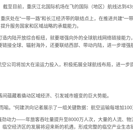
说，截至目前，重庆江北国际机场在飞的国际（地区）航线达到43
。重庆处在“一带一路”和长江经济带的联结点上，在推进共建“一
，提升服务国家和区域战略的承载能力。
打造内陆开放综合枢纽，就要增强向外的全球航线网络链接能力
要链接全球、辐射海外，还要联结西部、带动内陆，进一步增强
航空公司将加大在渝运力投入，积极拓展全球航线布局，进一步
落间蕴藏着撬动区域经济、引发城市嬗变的巨大势能。
喻。”何建洪向记者展示了一组关键数据：航空运输每增加100万
强劲动力——年旅客吞吐量提升至8000万人次，大量的人流、
，临空经济区的发展将迎来新的机遇，形成完整的临空产业生态