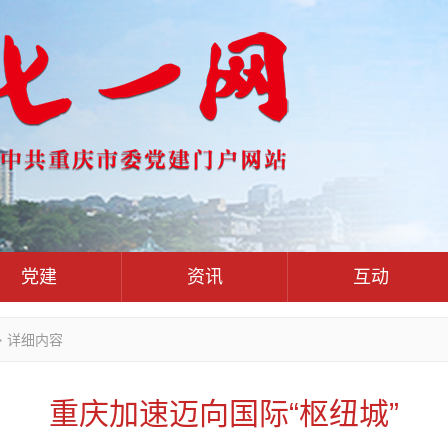
党建
资讯
互动
党群联系
党建动态
热点关注
红岩评论
>
详细内容
干部工作
学习思考
七一视频
人才工作
党刊好文
七一文学
重庆加速迈向国际“枢纽城”
基层组织建设
党务知识
党建头条微信公众号
作风建设
党史参阅
七一号