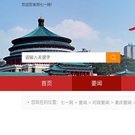
欢迎您来到七一网！
首页
要闻
时政要闻
您现在的位置：
七一网
>
要闻
>
时政要闻
>
重庆要闻
重庆市领导活动报道集
干部任免
理论武装
七一视角