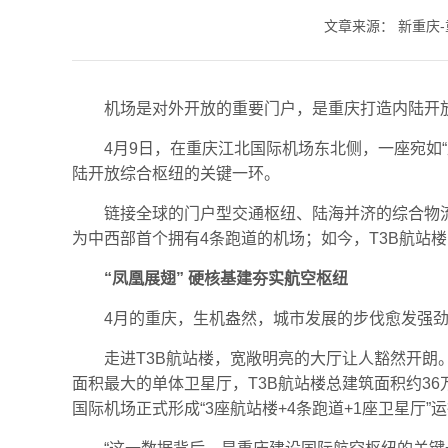
文章来源：
新重庆
机场是对外开放的重要门户，是重庆打造内陆开
4月9日，在重庆江北国际机场东北侧，一座宛如
陆开放综合枢纽的关键一环。
链接全球的门户型交通枢纽、陆海并济的综合物
为中西部首个拥有4条跑道的机场；如今，T3B航站
“凤凰展翅” 硬核基建夯实航空枢纽
4月的重庆，生机盎然，城市发展的步伐愈发强
走进T3B航站楼，宽敞明亮的大厅让人豁然开朗
面积最大的单体卫星厅，T3B航站楼总建筑面积约3
国际机场正式形成“3座航站楼+4条跑道+1座卫星厅”