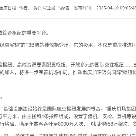
-重庆日报
作者：
黄乔 程正龙 马厚雪
发布时间：
2025-04-10 09:05:4
七一书院
放综合枢纽的重要平台。
“凤凰展翅”的T3B航站楼惊艳登场。它的投用，不仅是重庆推
流枢纽、高端资源要素配置枢纽、开放多元的国际交往枢纽……
楼的加入，将进一步完善机场布局，推动重庆加速迈向国际“枢纽城
劲。
。“基础设施建设始终是国际航空枢纽发展的根基。”重庆机场集
6万平方米，由主楼和4条指廊组成，设置了值机、安检、登机等
运行格局，满足年旅客吞吐量8000万人次、飞机起降58万架次、