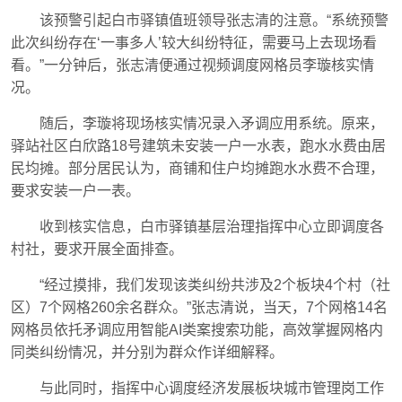
该预警引起白市驿镇值班领导张志清的注意。“系统预警
此次纠纷存在‘一事多人’较大纠纷特征，需要马上去现场看
看。”一分钟后，张志清便通过视频调度网格员李璇核实情
况。
随后，李璇将现场核实情况录入矛调应用系统。原来，
驿站社区白欣路18号建筑未安装一户一水表，跑水水费由居
民均摊。部分居民认为，商铺和住户均摊跑水水费不合理，
要求安装一户一表。
收到核实信息，白市驿镇基层治理指挥中心立即调度各
村社，要求开展全面排查。
“经过摸排，我们发现该类纠纷共涉及2个板块4个村（社
区）7个网格260余名群众。”张志清说，当天，7个网格14名
网格员依托矛调应用智能AI类案搜索功能，高效掌握网格内
同类纠纷情况，并分别为群众作详细解释。
与此同时，指挥中心调度经济发展板块城市管理岗工作