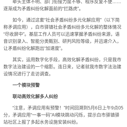
牵头主体不明、部门衔接力度不够、程序反复不便……
逐渐成为矛盾纠纷化解面前的“拦路虎”。
如今，通过这套“社会矛盾纠纷多元化解应用”（以下简
称矛调应用），白市驿镇社会矛盾纠纷多元化解的整体情况
“尽收屏中”。基层工作人员可以迅速掌握矛盾纠纷来源，语
音识别录入、智能分类甄别、研判风险等级，并迅速介入，
让矛盾纠纷化解跑出“加速度”。
其实，运用数字化手段，高效化解矛盾纠纷，只是我市
数字法治建设的一个缩影。连日来，记者就我市数字法治建
设情况进行了走访调查。
一个模块预警
联动高效化解多人纠纷
“注意，矛调应用有预警！”时间回溯到5月6日上午9点05
分，矛调应用“一事一码”AI模块跳动闪烁，提示白市驿镇驿
站社区上报了多起水务设施安装纠纷。