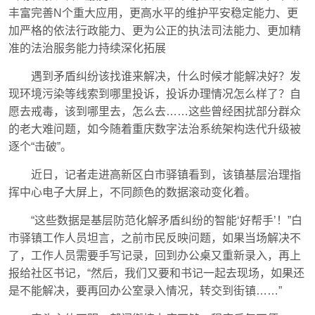
丰富完善N个重大应用，更高水平的维护平安稳定能力、更
加严格的依法行政能力、更为公正的执法司法能力、更加精
准的法治服务能力持续深化拓展
遇到矛盾纠纷该找谁来解决，什么时候才能解决好？发
现环境污染等线索到哪里投诉，投诉办理情况怎么样了？自
愿去戒毒，该到哪里去，怎么去……这些曾经困扰部分群众
的老大难问题，如今随着重庆数字法治系统架构迭代升级被
逐个“击破”。
近日，记者走进高新区白市驿镇看到，该镇基层治理指
挥中心电子大屏上，不同颜色的数据滚动变化着。
“这些数据是基层防范化解矛盾纠纷的智能‘好帮手’！”白
市驿镇工作人员坦言，之前市民反映问题，如果当场解决不
了，工作人员需要手写记录，回到办公桌又重新录入，再上
报给社区书记，“然后，我们又要和书记一起去现场，如果还
是不能解决，要再回办公室录入情况，转交到街镇……”