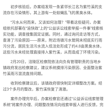
初步核验后，办案组发现一条紧邻长江名为紫竹溪的支
流存在污染情形，其上游有一处蚊蝇乱飞的黑臭水体。
“污水从何而来，又该如何治理？”带着这些疑问，办案
组依托部署在“渝快政”上的“公益诉讼线索举报一件事”线索核
实功能，调查搜集固定证据。同时，通过询问走访等方式，
查清了污染原因——原来，附近场镇污水管网未彻底实行雨
污分流，居民生活污水流入低洼处形成了约4.8亩黑臭水体，
这些污水未经处理直接排入紫竹溪，从而造成了环境污染。
2月20日，涪陵区检察院依法向负有管理职责的当地乡
镇政府发出检察建议，建议系统摸排污染原因、全面整治紫
竹溪雨污混流直排问题。
收到检察建议后，该镇政府很快制定详细整改方案。经
过3个多月的整改，紫竹溪恢复了清澈。
案件办理完毕后，办案检察官还通过“公益诉讼线索管理
系统”将案件办理、问题整改情况向线索举报人进行反馈，完