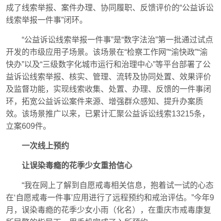
成了线索举报、案件办理、协同履职、反馈评价的“公益诉讼
线索举报一件事”闭环。
“公益诉讼线索举报一件事”是“数字法治”第一批通过试点
开发的市级应用子场景。该场景在“检察工作网”“渝快政”“渝
快办”以及“三级数字化城市运行和治理中心”等平台部署了公
益诉讼线索举报、核实、管理、流转及协同处置、效果评价
及监督功能，实现线索收集、处置、办理、反馈的一件事闭
环，拓宽公益诉讼案件来源、增强群众感知、提升办案质
效。该场景推广以来，已累计汇聚公益诉讼线索13215条，
立案609件。
一次线上预约
让误染毒瘾的花季少女重拾信心
“我在网上了解到自愿戒毒相关信息，抱着试一试的心态
在‘自愿戒毒一件事’应用进行了远程预约和戒治评估。”今年9
月，误染毒瘾的花季少女小雨（化名），在重庆市戒毒康复