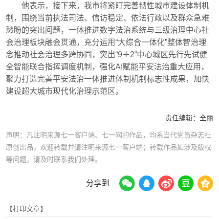
他表示，接下来，我市将紧盯完善韧性城市建设体制机
制，围绕当前执法司法、信访稳定、依法行政以及群众急难
愁盼的突出问题，一体推进数字法治系统与三级治理中心社
会治理板块融会贯通，充分运用“大综合一体化”整体智治理
念推动社会治理多跨协同，突出“9＋2”中心城区先行先试健
全智能联合指挥调度机制，强化AI赋能平安法治重大应用，
聚力打造完善平安法治一体推进体制机制标志性成果，加快
建设超大城市现代化治理示范区。
责任编辑：
全丽
声明：凡注明来源七一客户端、七一网的作品，均系当代党员杂志社
原创出品，欢迎转载并请注明来源七一客户端；转载作品如涉及版权
等问题，请及时联系我们处理。
分享到
【打印文章】