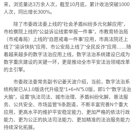
来，浏览量达3万余人次，截至10月底，累计收治突破1000
人次，同比增长300%。
除了市委政法委上线的“社会矛盾纠纷多元化解应用”，
市检察院上线的“公益诉讼线索举报一件事”，市教育矫治局
（市戒毒局）上线的“自愿戒毒一件事”应用，市高法院还上
线了“渝诉快执”应用、市公安局上线了“全民反诈”应用……随
着越来越多的数字法治应用上线，数字法治系统建设已成为
数字重庆建设的关键一环，更是推动全市平安法治领域改革
的主引擎。
市委政法委常务副书记姜天波介绍，当前，数字法治系
统构架已从1.0版迭代升级至“1+6+N”5.0版，即1个“数字法治
大脑”，设置“执法司法、城市治理、矛盾纠纷化解、普法服
务、公共安全、市场监管”6条跑道，不断丰富完善N个重大
应用，更高水平的维护平安稳定能力、更加严格的依法行政
能力、更为公正的执法司法能力、更加精准的法治服务能力
持续深化拓展。