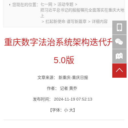
七一网
>
活动专题
>
您现在的位置：
时政要闻
党建动态
热点关注
红岩评论
把习近平总书记的殷殷嘱托全面落实在重庆大地
上
重庆市领导活动报道集
干部工作
学习思考
七一视频
>
扛起新使命 谱写新篇章
>
详细内容
干部任免
人才工作
党刊好文
七一文学
党建头条微信公众号
基层组织建设
理论武装
党务知识
重庆数字法治系统架构迭代升级
七一视角
作风建设
党史参阅
七一号
七一书院
5.0版
文章来源：
新重庆-重庆日报
作者：
记者 黄乔
发布时间：
2024-11-19 07:52:13
【字体：
小
大
】