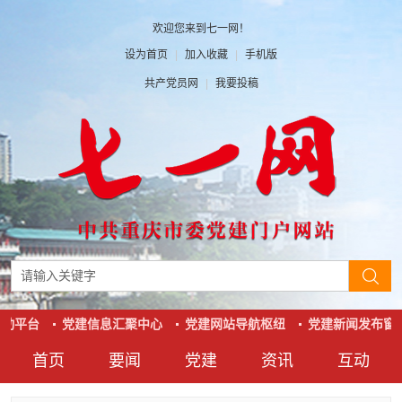
欢迎您来到七一网！
设为首页
|
加入收藏
|
手机版
共产党员网
|
我要投稿
动平台
党建信息汇聚中心
党建网站导航枢纽
党建新闻发布窗口
首页
要闻
党建
资讯
互动
要闻
党建
资讯
互动