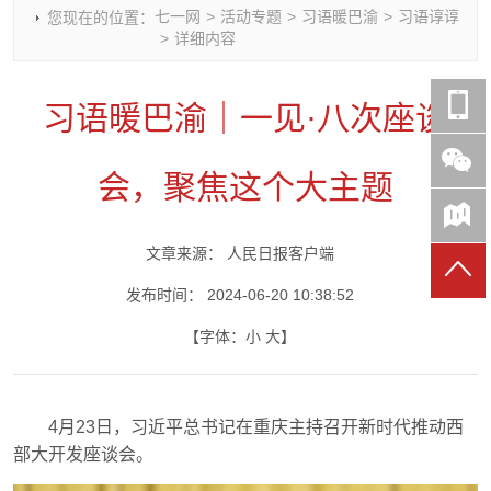
七一网
>
活动专题
>
习语暖巴渝
>
习语谆谆
您现在的位置：
时政要闻
党建动态
热点关注
红岩评论
>
详细内容
重庆市领导活动报道集
干部工作
学习思考
七一视频
干部任免
人才工作
党刊好文
七一文学
习语暖巴渝｜一见·八次座谈
党建头条微信公众号
基层组织建设
理论武装
党务知识
七一视角
作风建设
党史参阅
七一号
会，聚焦这个大主题
七一书院
文章来源：
人民日报客户端
发布时间：
2024-06-20 10:38:52
【字体：
小
大
】
4月23日，习近平总书记在重庆主持召开新时代推动西
部大开发座谈会。