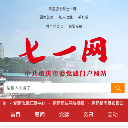
欢迎您来到七一网！
设为首页
|
加入收藏
|
手机版
共产党员网
|
我要投稿
台
党建信息汇聚中心
党建网站导航枢纽
党建新闻发布窗口
首页
要闻
党建
资讯
互动
要闻
党建
资讯
互动