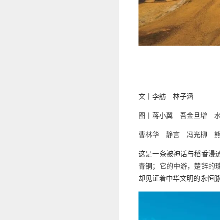
文丨李舫 林子涵
图丨蒋小翼 吾金旦增 
曹林华 静言 冯光柳 
这是一条被神话与稻香浸
青铜；它的中游，楚辞的
却见证着中华文明的永恒