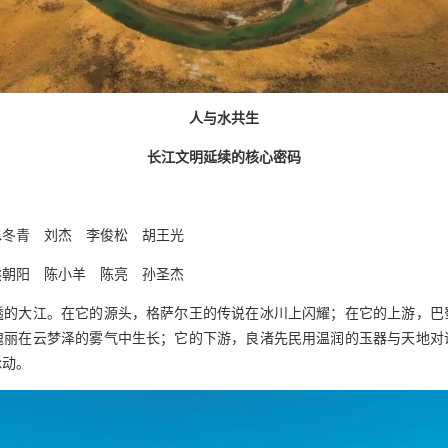
人与水共生
长江文明延续的核心密码
水冬青 刘杰 李俊松 胡王光
熊朝阳 陈小羊 陈亮 孙圣杰
透的大江。在它的源头，格萨尔王的传说在冰川上闪耀；在它的上游，巴
瑰丽在云梦泽的雾气中生长；它的下游，良渚先民用温润的玉器与天地对
脉动。