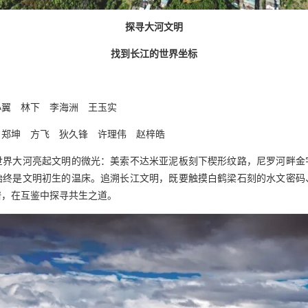
探寻大河文明
找到长江的世界坐标
小翼 林下 李海洲 王玉实
 郑坤 方飞 狄久锋 许理伟 赵梓皓
世界大河亮起文明的微光：美索不达米亚泥板刻下楔形纹路，尼罗河畔金
始终是文明初生的温床。追溯长江文明，既要触摸白鹤梁石刻的水文密码
谱，在互鉴中探寻共生之道。