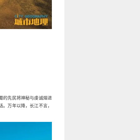
蜀的先民将神秘与虔诚熔进
话。万年以降，长江不言，