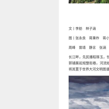
文丨李舫 林子涵
图丨张永良 蒋秉祚 蒋
周峰 曾靖 静言 张涵
长江畔，先民播稻琢玉，
郭铺展起规整街巷，河流
将其置于世界大河文明图