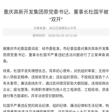
重庆高新开发集团原党委书记、董事长杜国平被
“双开”
文章来源：
风正巴渝微信公众号
发布时间：
2026-05-25 19:11:00
据重庆市纪委监委消息：经市委批准，市纪委监委对重庆高新开发集
团原党委书记、董事长杜国平严重违纪违法问题进行了立案审查调
查。
经查，杜国平丧失理想信念，背弃初心使命，对抗组织审查；无视中
央八项规定精神，违规收受礼金；违反组织原则，不按规定报告个人
有关事项；廉洁底线失守，通过民间借贷获取大额回报，违规经商办
企业；腐化堕落，利用职务便利为他人在工程承揽、工程验收、资金
拨付等方面谋利，并非法收受巨额财物。
杜国平严重违反党的政治纪律、组织纪律、廉洁纪律和生活纪律，构
成严重职务违法并涉嫌受贿犯罪，且在党的十八大后不收敛、不收