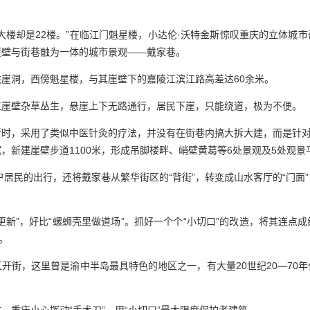
大楼却是22楼。”在临江门魁星楼，小达伦·沃特金斯惊叹重庆的立体城
崖壁与街巷融为一体的城市景观——戴家巷。
崖洞，西傍魁星楼，与其崖壁下的嘉陵江滨江路高差达60余米。
江崖壁杂草丛生，悬崖上下无路通行，居民下崖，只能绕道，极为不便。
时，采用了类似中医针灸的疗法，并没有在街巷内搞大拆大建，而是针对
，新建崖壁步道1100米，形成吊脚楼畔、峭壁黄葛等6处景观及5处观景
余户居民的出行，还将戴家巷从繁华街区的“背街”，转变成山水客厅的“门面
更新”，好比“螺蛳壳里做道场”。抓好一个个“小切口”的改造，将其连点
。
开街，这里曾是渝中半岛最具特色的地区之一，有大量20世纪20—70