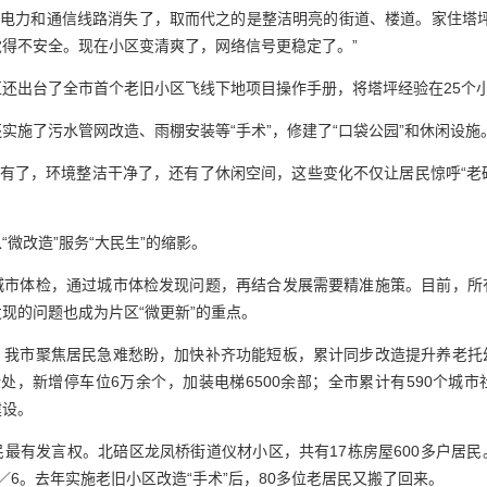
的电力和通信线路消失了，取而代之的是整洁明亮的街道、楼道。家住塔
得不安全。现在小区变清爽了，网络信号更稳定了。”
还出台了全市首个老旧小区飞线下地项目操作手册，将塔坪经验在25个
实施了污水管网改造、雨棚安装等“手术”，修建了“口袋公园”和休闲设施
没有了，环境整洁干净了，还有了休闲空间，这些变化不仅让居民惊呼“老破
微改造”服务“大民生”的缩影。
城市体检，通过城市体检发现问题，再结合发展需要精准施策。目前，所
现的问题也成为片区“微更新”的重点。
，我市聚焦居民急难愁盼，加快补齐功能短板，累计同步改造提升养老托
处，新增停车位6万余个，加装电梯6500余部；全市累计有590个城
建设。
最有发言权。北碚区龙凤桥街道仪材小区，共有17栋房屋600多户居
／6。去年实施老旧小区改造“手术”后，80多位老居民又搬了回来。