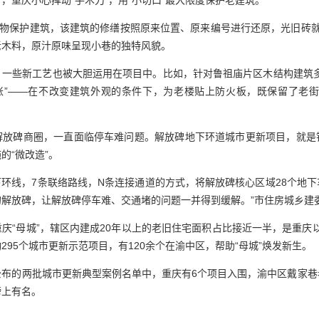
，重庆小心挥动“手术刀”，用“小切口”最大限度保护老建筑。
文物保护建筑，该建筑的修缮按照原来位置、原来编号进行还原，光旧砖
老木料，原汁原味呈现小巷的独特风貌。
，一些新工艺也被大胆运用在项目中。比如，针对鲁祖庙片区木结构建筑多
欠账”——在不改变建筑外观的条件下，为老楼贴上防火板，既保留了老街
解放碑商圈，一直面临停车难问题。解放碑地下环道城市更新项目，就是
的“微改造”。
下环线，7条联络路线，N条连接通道的方式，将解放碑核心区域28个地
解放碑，让解放碑停车难、交通堵的问题一并得到缓解。”市住房城乡建
庆“母城”，辖区内建成20年以上的老旧住宅面积占比接近一半，是重庆以“
295个城市更新示范项目，有120余个在渝中区，帮助“母城”焕发新生。
公布的两批城市更新典型案例名单中，重庆有6个项目入围，渝中区戴家巷
榜上有名。