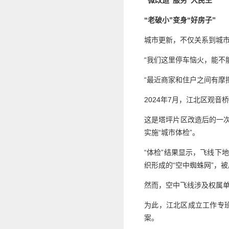
“微改造”服务“大民生”
“老破小”变身“好房子”
城市更新，不仅关系到城
“我们这里停车恼火，能不
“最近商家和住户之间有摩
2024年7月，江北区观
这是塔坪片区改造后的一次
实施“城市体检”。
“体检”结果显示，飞线下
织形成的“空中蜘蛛网”，被
然而，空中飞线涉及权属单
为此，江北区成立工作专
案。