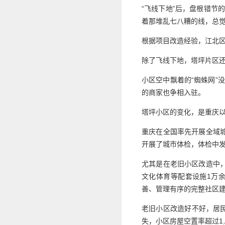
“飞线下地”后，盘根错节
着那堆乱七八糟的线，总觉
根据项目改造经验，江北区
除了飞线下地，塔坪片区还
小区空中飘着的“蜘蛛网”
的商家也争相入驻。
塔坪小区的变化，是重庆以“
重庆在全国率先开展全域
开展了城市体检，体检中发
尤其是在老旧小区改造中
文化体育等配套设施1万余
善、管理有序的完整社区
老旧小区改造好不好，居民
失，小区房屋空置率超过1