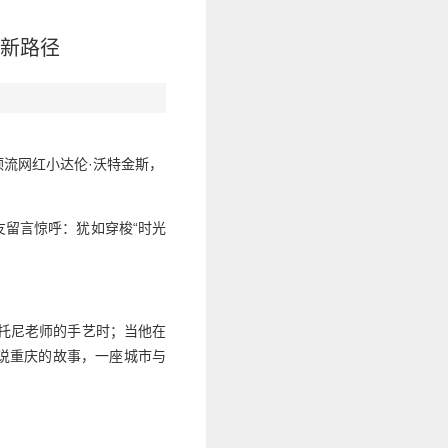
新新路径
顶流网红小达伦·沃特金斯，
留言惊呼：犹如穿梭“时光
托尼老师的手艺时；当他在
说重庆的故事，一座城市与