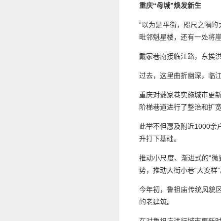
重庆“母城”焕发新生
“以为是平街，咫尺之隔的
毗邻魁星楼，还有一处将
戴家巷南接临江路，东挨洪
过去，这里曲折幽深，临
重庆对戴家巷实施城市更新
阶梯巷道进行了整治和扩宽
此举不但惠及附近1000
升打下基础。
推动小尺度、渐进式的“微
势，推动大街小巷“大变样”
今年初，鲁祖庙传统风貌区
的老建筑。