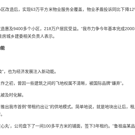
区改造后，实现63万平方米物业服务全覆盖，物业矛盾投诉同比下降1
造惠及9400多个小区，218万户居民受益。“我市力争今年基本完成200
住房城乡建委相关负责人表示。
动能
妆”，也为经济发展注入新动能。
作之初，曾因一些建筑之间的飞地权属不清晰，被国际品牌“嫌弃”。
机被及时化解。
推出我市首例“带租约出让”的供地模式。简单地说，就是地块出让后，
营。
‘定心丸’，公司盘下了一间100多平方米的铺面，签下3年租约。”鲁祖庙