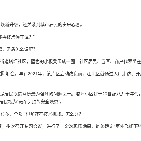
市焕新升级，还关系到城市居民的安居心愿。
能再修点停车位？”
擦，矛盾怎么调解？”
音桥街道塔坪社区，蓝色的小板凳围成一圈，社区居民、游客、商户代表坐在
院坝会。早在2021年，该片区启动改造前，江北区就通过入户走访、
地是居民改造意愿最为强烈的问题之一。塔坪小区建于20世纪八九十年代，
居民视为“悬在头顶的安全隐患”。
位多，全部“下地”存在技术挑战。怎么办？
班，多次召开专题会议，进行了十余次现场勘探，最终确定“室外飞线下地