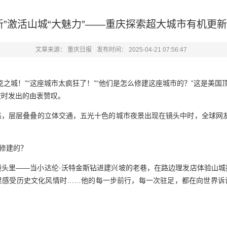
新”激活山城“大魅力”——重庆探索超大城市有机更
文章来源：
重庆日报
发布时间：
2025-04-21 07:56:47
克之城！”“这座城市太疯狂了！”“他们是怎么修建这座城市的？”这是美国
庆时发出的由衷赞叹。
态，层层叠叠的立体交通，五光十色的城市夜景出现在镜头中时，全球网友
。
样修建的？
镜头里——当小达伦·沃特金斯钻进建兴坡的老巷，在路边理发店体验山城
里感受历史文化风情时……他的每一步前行，每一次驻足，都在向世界诉