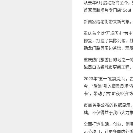
从去年6月启动招商至今，
首家黑胶唱片专门店“Sou
新商家给老街带来新气象。
重庆首个以“开埠历史”为
修复，打造了集陈列馆、社
动龙门路等周边茶馆、理
重庆热门旅游目的地之一的
磁器口古镇城市更新工程
2023年“五一”假期期
今，“后浪”引入情景剧场
卡”，带动了古镇“夜经济”
市商务委公布的数据显示
础，不仅得益于我市大力
全面打造生活、创业、消
示范项目，让更多国内外