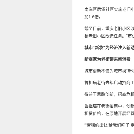
南岸区后堡社区实施老旧小
加1.6倍。
截至目前，重庆老旧小区改
镇老旧小区改造任务。”市
城市“新妆”为经济注入新
新商家为老街带来新消费
城市更新不仅为城市换“新
鲁祖庙老街去年启动招商工
得益于思路创新，招商危
鲁祖庙在老街招商中，创新
租赁价格，在原地开展经
“‘带租约出让’给我们吃了