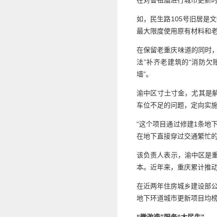
在对鲁祖庙进行城市更新时
如，民生路105号旧居是
最大限度使用原有材料和
在保留老重庆味道的同时
法”补齐老建筑的“消防
墙”。
渝中区寸土寸金，尤其是
车位不足的问题，定向实施
“这个项目通过修建1条地
在地下直接穿过交通繁忙的
该负责人表示，渝中区是重
本。近年来，重庆累计推动
在近两年住房城乡建设部
地下环道城市更新项目均