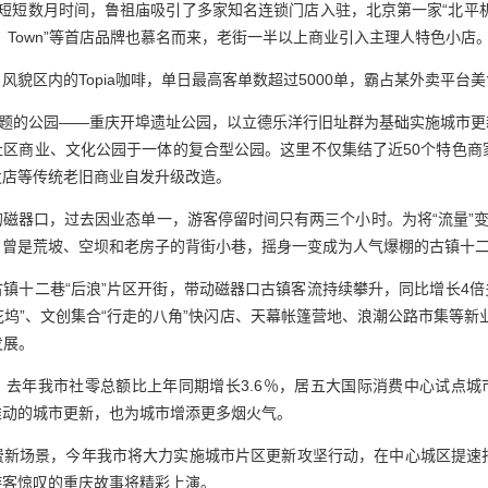
短短数月时间，鲁祖庙吸引了多家知名连锁门店入驻，北京第一家“北平
l Town”等首店品牌也慕名而来，老街一半以上商业引入主理人特色小店
风貌区内的Topia咖啡，单日最高客单数超过5000单，霸占某外卖平台
主题的公园——重庆开埠遗址公园，以立德乐洋行旧址群为基础实施城市
区商业、文化公园于一体的复合型公园。这里不仅集结了近50个特色商
发店等传统老旧商业自发升级改造。
磁器口，过去因业态单一，游客停留时间只有两三个小时。为将“流量”变
，曾是荒坡、空坝和老房子的背街小巷，摇身一变成为人气爆棚的古镇十
间，古镇十二巷“后浪”片区开街，带动磁器口古镇客流持续攀升，同比增长4
“花坞”、文创集合“行走的八角”快闪店、天幕帐篷营地、浪潮公路市集等新
发展。
，去年我市社零总额比上年同期增长3.6％，居五大国际消费中心试点城
推动的城市更新，也为城市增添更多烟火气。
费新场景，今年我市将大力实施城市片区更新攻坚行动，在中心城区提速打
游客惊叹的重庆故事将精彩上演。