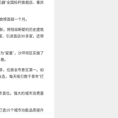
机器”全国标杆旗舰店、重庆
。
美食榜首超一个月。
更新，将残垣断壁的历史建筑
家、引进首店30多家，还带
为“留量”，沙坪坝区实施了
二巷。
倍多，位居全市景区第一。如
业态，每天吸引数千青年“打
市首位。强大的城市消费基
造15个城市功能品质提升