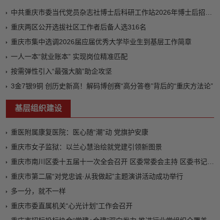
中共重庆市委当代党员杂志社博士后科研工作站2026年博士后招收简章
重庆两区公开选拔社区工作者后备人选316名
重庆市集中选调2026届应届优秀大学毕业生到基层工作简章
一人一本“就业账本” 实现岗位精准匹配
按需弹性引入“最强大脑”助企攻坚
3金7银9铜 创历史新高！解码博创赛“高分答卷”背后的“重庆方法论”
基层组织建设
重医附属康复医院：医心随“潮”动 党旗护安康
重庆市女子监狱：以兰心慧治绘就党建引领新图景
重庆市南川区委十五届十一次全会召开 区委常委会主持 区委书记马奇柯讲话
重庆市第二届“对党忠诚·从我做起”主题演讲活动成功举行
多一分，就不一样
重庆市委直属机关“心光计划”工作会召开