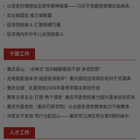
以坚定的理想信念筑牢精神根基——习近平党建思想理论品格系列述评之一
实业报国志 接力谱新篇
促进团结奋斗 汇聚磅礴力量
促进海内外中华儿女团结奋斗
干部工作
重庆巫山：“点单式”培训破解基层干部“本领恐慌”
充电赋能强本领 锻造医保铁军！重庆酉阳这场高阶培训干货满满
重庆北碚：区委党校2026年春季学期主体班开班
聚焦主责主业 打造“两个课堂” 重庆市委党校着力提升基本培训实效
重庆市委党校（重庆行政学院）以全链条党性教育助力干部教育培训高质量发展
淬炼实干本领 笃行为民初心——重庆市江津区举办第9期科级中青年干部培训班
人才工作