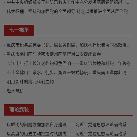
中共中央组织部关于在防汛救灾工作中充分发挥基层党组织战斗堡垒作用和广大党员先锋模范作用的通知
伟大征程｜坚持和加强党的全面领导 持之以恒推进全面从严治党
七一视角
重庆市税务局党委书记、局长黄树民：加快构建税费协同高效治理新格局
重庆市南川区与哈密市伊州区举行对口支援座谈会
长江十年行｜长江之畔的绿色回响——重庆涪陵睦和村的十年答卷
不止金佛山！亲水、徒步、游园一站式畅玩，重庆南川邀你赴清凉之约
明月湖畔的南北科创之约
赶水筑桥
理论武装
以鲜明的问题导向加强自身建设——习近平党建思想理论品格系列述评之三
以高度的历史主动把握时代航向——习近平党建思想理论品格系列述评之二