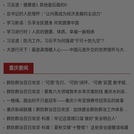
习言道｜健康是1 其他是后面的0
总书记的人民情怀｜“让内需成为经济发展的主动力”
学习新语｜乐享全民健身 共筑健康中国
学习进行时丨人民的健康、体质、幸福一脉相承
习言道｜防汛工作，习近平为何强调“宁可十防九空”？
大道行天下｜最是真情暖人心——中国元首外交的世界情怀与大国气派
重庆要闻
群防群治百日攻坚｜“可感”先行、“可防”闭环、“可救”前置 数字赋能让重庆荣昌有效应对3轮区域性暴雨
群防群治百日攻坚｜聚焦六大领域筑牢水旱灾害防线 重庆水利系统启动除险固安群防群治百日攻坚行动
一根绳，跳出的不只是冠军——重庆少年亚锦赛夺冠背后的故事
重庆新闻联播丨群防群治百日攻坚 · 加快健全群防群治工作体系 筑牢基层防灾减灾救灾第一道防线
群防群治百日攻坚·科普｜牢记这首顺口溜 做好“安全明白人”
群防群治百日攻坚·科普｜夏秋交替“十警惕”！这些安全提醒请收藏