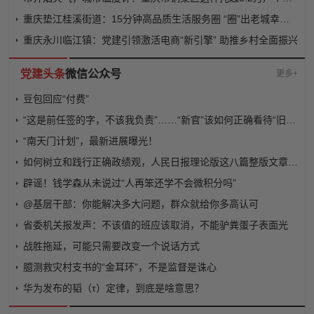
重庆垫江桂溪街道：15分钟高品质生活服务圈 “圈”出老城幸福新质感
重庆永川临江镇：党建引领激活电商“新引擎” 助推乡村全面振兴
党建头条
微信公众号
更多+
豆包回应“付费”
“这是前任签的字，不该我负责”……“新官”该如何正确看待“旧账”？
“南天门计划”，最新进展曝光！
如何树立和践行正确政绩观，人民日报理论版这八篇整版文章讲透了
辟谣！钱学森从未说过“人再笨还学不会微积分吗”
@基层干部：你能解决多大问题，群众就给你多高认可
省委机关报发声：不该值的班应该取消，不能驴粪蛋子表面光
战胜拖延，可能只需要改变一个说话方式
臆测救灾村支书的“金耳环”，不是监督是诛心
华为发布的韬（τ）定律，到底是啥意思？