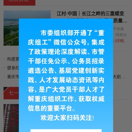
江村·中国｜长江之畔的三重蝶变
——走进马鞍山“江村”看高质量发
展
大江奔流，万古不息。浩荡长江孕育千年烟
火，见证时代变迁。2016年1月5日，“共抓大
保护，不搞大开发”的时代号令响彻大
[详细]
构建更高水平的全民健身公共服务体系
健身的你 健康的你
重庆市委宣传部联合摄制 重庆卫视联合出品 年代法治题材大剧《重器》定档8月10日 以法为器刻画法治建设奋斗群像
日本拥核野心令人警惕
七一视频
爷爷藏了60年的“地下室”
[详细]