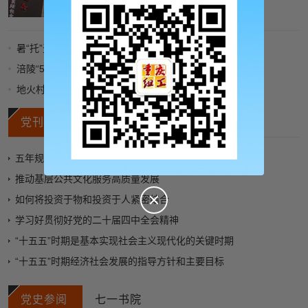
暑“托”无忧
涪陵“503地心漫游”环线攻略——弯道驾驶体验
地火村的火十年未熄
党刊好文
党务知识
五年规划如何“塑造”中国
推动基层公共文化服务高质量发展
如何将投资于物和投资于人紧密结合
学习好贯彻好党的二十届四中全会精神
“十五五”时期是基本实现社会主义现代化的关键时期
“十五五”时期经济社会发展的指导方针和主要目标
党史参阅
七一书院