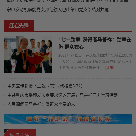
重庆市招标投标协会“党建+会建”双向发力 推进行业党组织全覆盖
宗申发动机职能党支部与航天巴山第四党支部结对共建
红岩先锋
“七一勋章”获得者马善祥：勋章在
胸 群众在心
2026年7月1日，在庆祝中国共产党成立105周
年大会上，重庆市两江新区观音桥街道“老马工
作室”负责人马善祥荣获“七一
[详细]
中央宣传部授予王戟同志“时代楷模”称号
中共重庆市委印发决定要求深入开展向马善祥同志学习活动
人民调解员马善祥：做群众需要的人
视频丨扎根基层践初心 70岁的他仍忙碌在服务群众第一线
热点关注