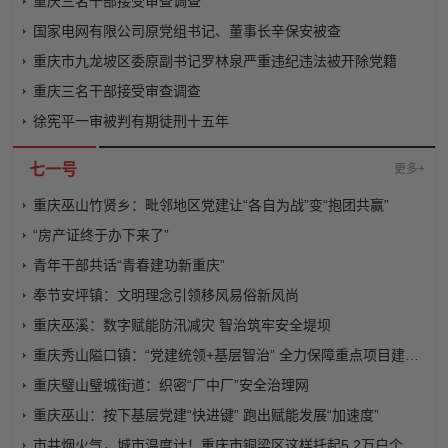
重庆三名干部接受审查调查
国家电网有限公司原党组书记、董事长辛保安被查
重庆市九龙坡区委原副书记罗林泉严重违纪违法被开除党籍
重庆三名干部接受审查调查
徐宪平一审被判有期徒刑十五年
七一号
更多+
重庆巫山竹贤乡：毗邻地区党建让“各自为战”变“抱团共赢”
“房产证终于办下来了”
青年干部共话“青春建功新重庆”
奉节安坪镇：文明理念引领移风易俗新风尚
重庆巫溪：数字赋能防汛减灾 智治筑牢安全堤坝
重庆秀山隘口镇：“党建统领+基层智治” 全力保障重点项目建设有序推进
重庆璧山璧城街道：织密“厂中厂”安全治理网
重庆巫山：按下基层党建“快进键” 跑出赋能发展“加速度”
市井烟火气，城市温度计！重庆市铜梁区这样托起5.2万户个体工商户的发展底气