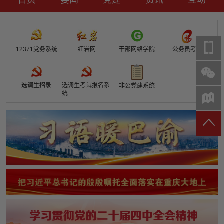
要闻
党建
资讯
互动
时政要闻
党建动态
热点关注
红岩评论
12371党务系统
红岩网
干部网络学院
公务员考试
重庆市领导活动报道集
干部工作
学习思考
七一视频
干部任免
人才工作
党刊好文
七一文学
党建头条微信公众号
基层组织建设
理论武装
党务知识
选调生招录
选调生考试报名系
非公党建系统
统
七一视角
作风建设
党史参阅
七一号
七一书院