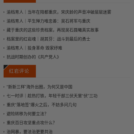
渝档育人｜当年在陪都重庆，宋庆龄的声音冲破层层迷雾
渝档育人｜平生殚力唯忠善：吴石将军与重庆
藏于重庆的这些珍贵档案，再现吴石聂曦真实故事
档案里的红岩魂｜胡其芬：战斗到最后的勇士
渝档育人｜投身革命 毁家纾难
抗战时期创办的《共产党人》
红岩评论
“新新三样”海外出圈，为何又是中国
七一时评｜趁热打铁，年轻干部三伏天里“伏”三功
重庆“落地签”爆火之后，不妨多问几句
避险转移为何要立法？
重庆百日攻坚重点攻什么？
治网暴，要法治更要共治