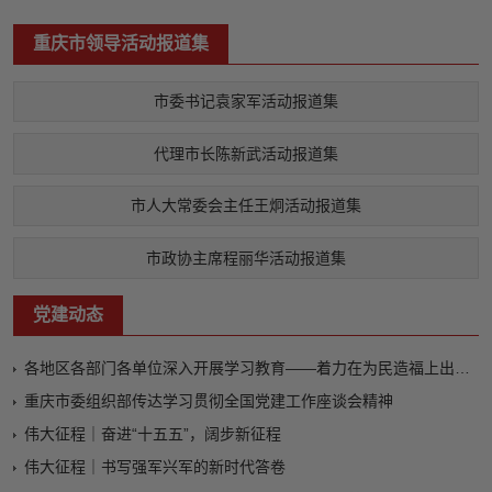
重庆市领导活动报道集
市委书记袁家军活动报道集
代理市长陈新武活动报道集
市人大常委会主任王炯活动报道集
市政协主席程丽华活动报道集
党建动态
各地区各部门各单位深入开展学习教育——着力在为民造福上出实招、求实效
重庆市委组织部传达学习贯彻全国党建工作座谈会精神
伟大征程｜奋进“十五五”，阔步新征程
伟大征程｜书写强军兴军的新时代答卷