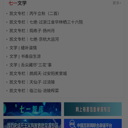
七一
文学
更多+
凯文专栏｜丙午立秋（二首）
凯文专栏｜七绝·过浙江金华林栖三十六院
凯文专栏｜捣练子·扬州月
凯文专栏｜七绝·京杭大运河
文学 | 缝补温情
文学 | 书香自生凉
文学 | 舌尖藏尽“三花”事
凯文专栏｜鹧鸪天·过安阳羑里城
凯文专栏｜天仙子·过涪陵
凯文专栏｜临江仙·涪陵榨菜